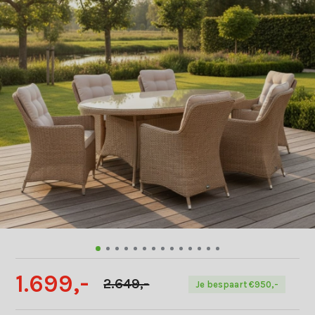
1.699,-
2.649,-
Je bespaart €950,-