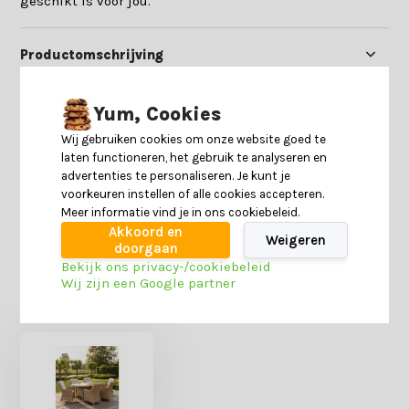
geschikt is voor jou.
Productomschrijving
Specificaties
Yum, Cookies
Wij gebruiken cookies om onze website goed te
laten functioneren, het gebruik te analyseren en
Reviews
advertenties te personaliseren. Je kunt je
voorkeuren instellen of alle cookies accepteren.
Meer informatie vind je in ons cookiebeleid.
Delen
Akkoord en
Weigeren
doorgaan
Bekijk ons privacy-/cookiebeleid
Wij zijn een Google partner
Heb je nog interesse in deze recent bekeken
producten?