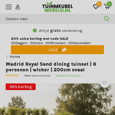
0
0
Altijd
gratis
verzending
20% extra korting met code SALE
Dagen
:
Uren
:
Minuten
:
Seconden
0
0
0
0
0
0
0
0
SALE
Home
Madrid Royal Sand dining tuinset | 6
personen | wicker | 200cm ovaal
Merk:
Denza Furniture
Bekijk alles Tuinsets
36% korting