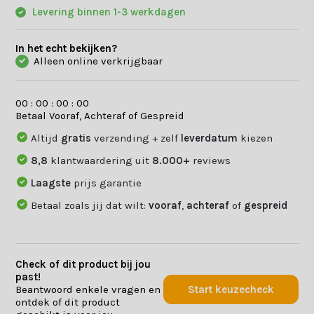
Levering binnen 1-3 werkdagen
In het echt bekijken?
Alleen online verkrijgbaar
0
0
:
0
0
:
0
0
:
0
0
Betaal Vooraf, Achteraf of Gespreid
Altijd
gratis
verzending + zelf
leverdatum
kiezen
8,8
klantwaardering uit
8.000+
reviews
Laagste
prijs garantie
Betaal zoals jij dat wilt:
vooraf
,
achteraf
of
gespreid
Check of dit product bij jou
past!
Beantwoord enkele vragen en
Start keuzecheck
ontdek of dit product