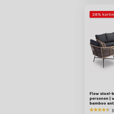
28% korti
Flow stoel-
personen | w
bamboo antr
1