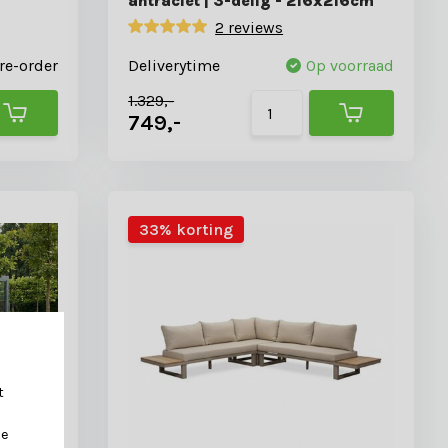
antraciet | 3-delig - 216x216cm
2 reviews
re-order
Deliverytime
Op voorraad
1.329,-
749,-
33% korting
t
je