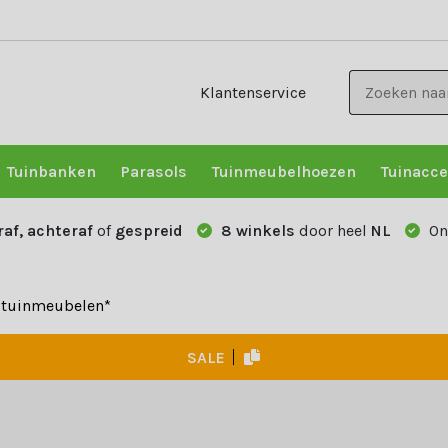
Klantenservice
Tuinbanken
Parasols
Tuinmeubelhoezen
Tuinacce
raf, achteraf
of
gespreid
8 winkels
door heel
NL
On
e tuinmeubelen*
SALE