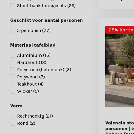
Stoel-bank loungesets
(66)
Geschikt voor aantal personen
25% kortin
5 personen
(77)
Materiaal tafelblad
Aluminium
(15)
Hardhout
(13)
Polystone (betonlook)
(3)
Polywood
(7)
Teakhout
(4)
Wicker
(5)
Vorm
Rechthoekig
(21)
Valencia st
Rond
(2)
personen | 