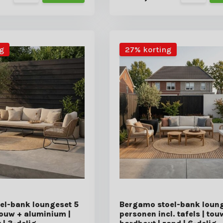
g
27% korting
oel-bank loungeset 5
Bergamo stoel-bank loung
touw + aluminium |
personen incl. tafels | tou