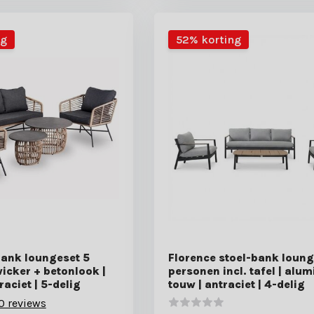
ng
52% korting
bank loungeset 5
Florence stoel-bank loung
icker + betonlook |
personen incl. tafel | alu
aciet | 5-delig
touw | antraciet | 4-delig
0 reviews