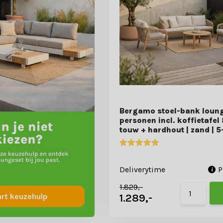
Bergamo stoel-bank loung
personen incl. koffietafel
touw + hardhout | zand | 5
Deliverytime
P
1.829,-
1.289,-
art keuzehulp