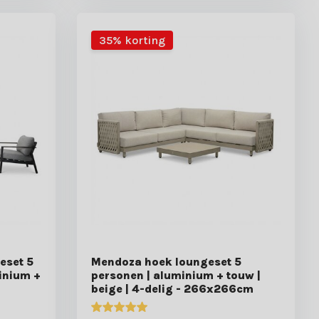
35% korting
eset 5
Mendoza hoek loungeset 5
minium +
personen | aluminium + touw |
beige | 4-delig - 266x266cm