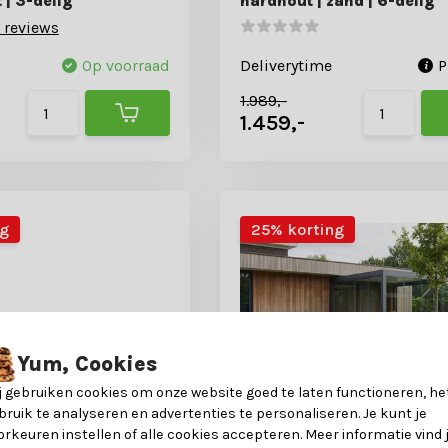
 | 3-delig
hardhout | zand | 6-delig
 reviews
Op voorraad
Deliverytime
P
1.989,-
1.459,-
ng
25% korting
Yum, Cookies
j gebruiken cookies om onze website goed te laten functioneren, he
bruik te analyseren en advertenties te personaliseren. Je kunt je
orkeuren instellen of alle cookies accepteren. Meer informatie vind 