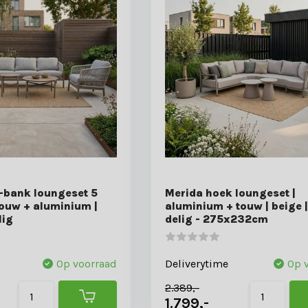
l-bank loungeset 5
Merida hoek loungeset |
touw + aluminium |
aluminium + touw | beige |
lig
delig - 275x232cm
Op voorraad
Deliverytime
Op 
2.389,-
1.799,-