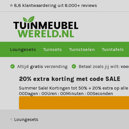
⭐ 8,8 klantwaardering uit 8.000+ reviews
Loungesets
Tuinsets
Tuinstoelen
Tuintafels
Altijd
gratis
verzending
Betaal zoals jij wilt:
voo
20% extra korting met code SALE
Summer Sale! Kortingen tot 50% + 20% extra op all
0
0
Dagen
:
0
0
Uren
:
0
0
Minuten
:
0
0
Seconden
Loungesets