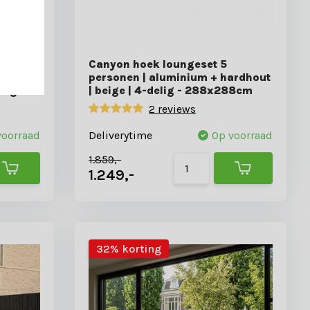
geset 5
Canyon hoek loungeset 5
personen | aluminium + hardhout
elig
| beige | 4-delig - 288x288cm
2 reviews
voorraad
Deliverytime
Op voorraad
1.859,-
1.249,-
32% korting