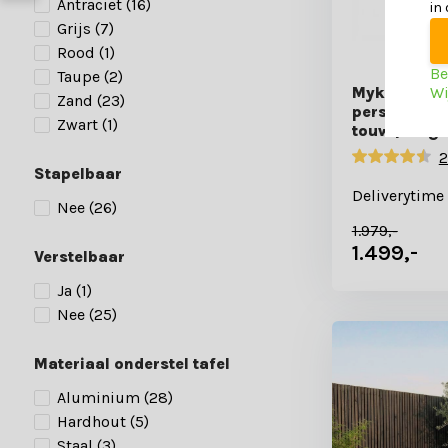
Antraciet
(16)
in
Grijs
(7)
Rood
(1)
Be
Taupe
(2)
Wi
Mykonos sto
Zand
(23)
personen inc
Zwart
(1)
touw | beige
2
Stapelbaar
Deliverytime
Nee
(26)
1.979,-
1.499,-
Verstelbaar
Ja
(1)
Nee
(25)
Materiaal onderstel tafel
Aluminium
(28)
Hardhout
(5)
Staal
(3)