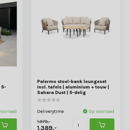
Palermo stoel-bank loungeset
 5-
incl. tafels | aluminium + touw |
Sahara Dust | 5-delig
voorraad
Deliverytime
Op voorraad
1.979,-
1.389,-