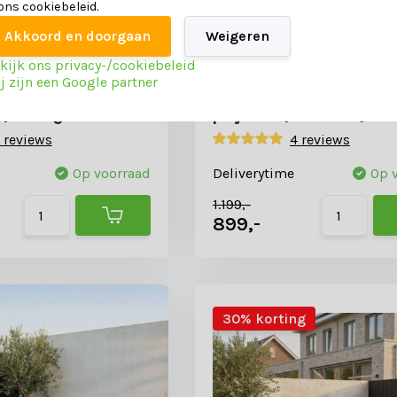
 ons cookiebeleid.
Akkoord en doorgaan
Weigeren
kijk ons privacy-/cookiebeleid
j zijn een Google partner
el-bank loungeset 5
Nebraska stoel-bank loun
l. tafel | aluminium +
personen | aluminium +
 | 4-delig
polywood | antraciet | 4-d
 reviews
4 reviews
Op voorraad
Deliverytime
Op 
1.199,-
899,-
30% korting