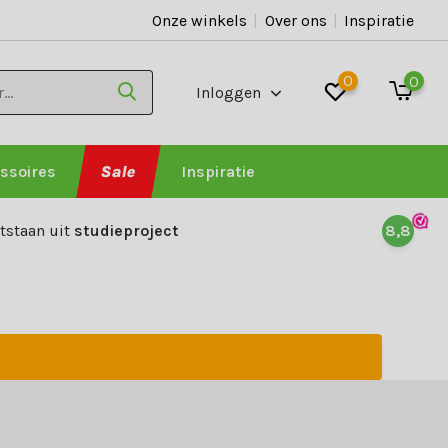
Onze winkels
|
Over ons
|
Inspiratie
0
0
Inloggen
ssoires
Sale
Inspiratie
tstaan uit
studieproject
8,8