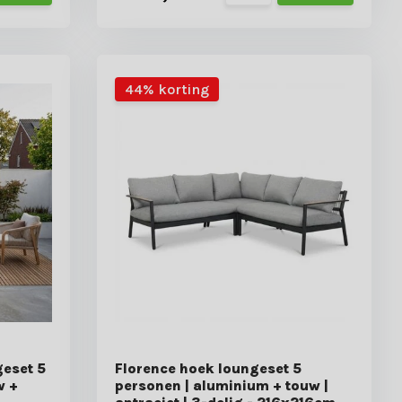
44% korting
eset 5
Florence hoek loungeset 5
w +
personen | aluminium + touw |