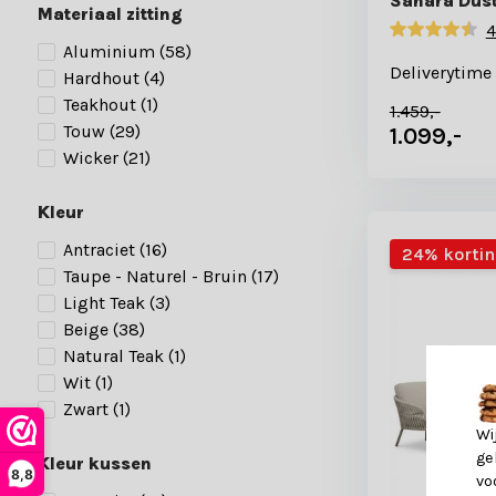
Sahara Dust
Materiaal zitting
4
Aluminium
(58)
Deliverytime
Hardhout
(4)
Teakhout
(1)
1.459,-
Touw
(29)
1.099,-
Wicker
(21)
Kleur
Antraciet
(16)
24% korti
Taupe - Naturel - Bruin
(17)
Light Teak
(3)
Beige
(38)
Natural Teak
(1)
Wit
(1)
Zwart
(1)
Wi
ge
Kleur kussen
8,8
vo