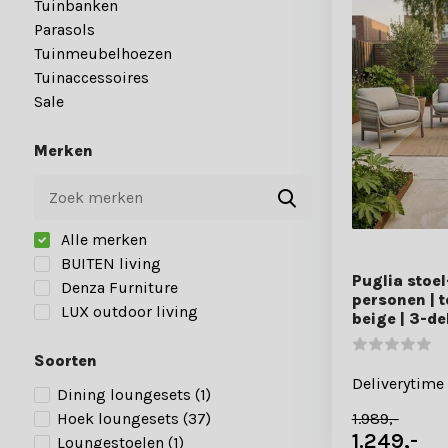
Tuinbanken
Parasols
Tuinmeubelhoezen
Tuinaccessoires
Sale
Merken
Alle merken
BUITEN living
Puglia stoe
Denza Furniture
personen | 
LUX outdoor living
beige | 3-de
Soorten
Deliverytime
Dining loungesets
(1)
1.989,-
Hoek loungesets
(37)
1.249,-
Loungestoelen
(1)