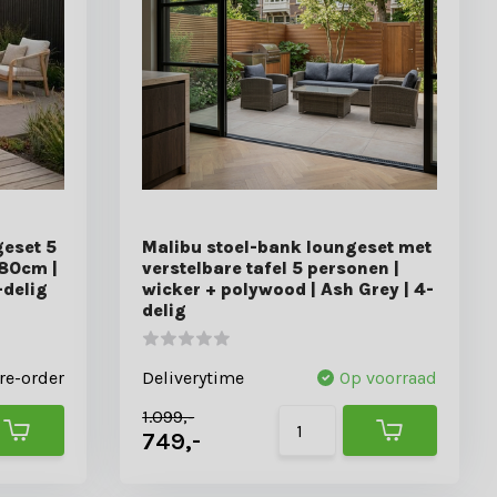
eset 5
Malibu stoel-bank loungeset met
 80cm |
verstelbare tafel 5 personen |
-delig
wicker + polywood | Ash Grey | 4-
delig
re-order
Deliverytime
Op voorraad
1.099,-
749,-