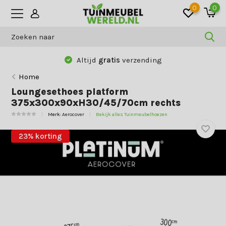
0
0
Altijd
gratis
verzending
Home
Loungesethoes platform
375x300x90xH30/45/70cm rechts
Merk:
Aerocover
Bekijk alles Tuinmeubelhoezen
23% korting