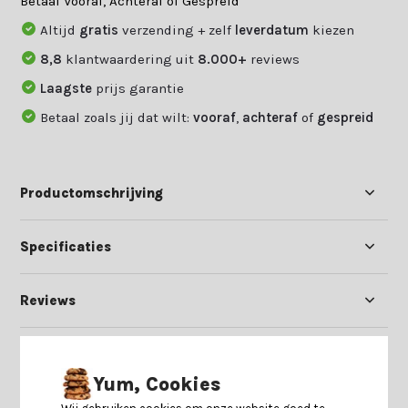
Betaal Vooraf, Achteraf of Gespreid
Altijd
gratis
verzending + zelf
leverdatum
kiezen
8,8
klantwaardering uit
8.000+
reviews
Laagste
prijs garantie
Betaal zoals jij dat wilt:
vooraf
,
achteraf
of
gespreid
Productomschrijving
Specificaties
Reviews
Delen
Yum, Cookies