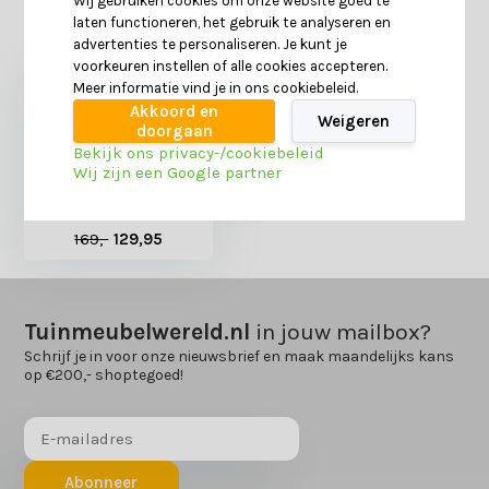
Wij gebruiken cookies om onze website goed te
Heb je nog interesse in deze recent bekeken
laten functioneren, het gebruik te analyseren en
producten?
advertenties te personaliseren. Je kunt je
voorkeuren instellen of alle cookies accepteren.
Meer informatie vind je in ons cookiebeleid.
Akkoord en
Weigeren
doorgaan
Bekijk ons privacy-/cookiebeleid
Wij zijn een Google partner
Loungesethoes platform
375x300x90xH30/45/70cm
rechts
169,-
129,95
Tuinmeubelwereld.nl
in jouw mailbox?
Schrijf je in voor onze nieuwsbrief en maak maandelijks kans
op €200,- shoptegoed!
Abonneer