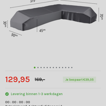
129,95
169,-
Je bespaart €39,05
Levering binnen 1-3 werkdagen
0
0
:
0
0
:
0
0
:
0
0