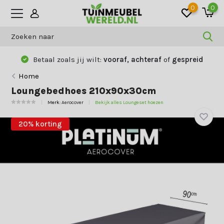
0
0
Betaal zoals jij wilt:
vooraf, achteraf
of
gespreid
Home
Loungebedhoes 210x90x30cm
Merk:
Aerocover
Bekijk alles Loungeset hoezen
20% korting