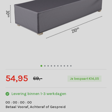
54,95
69,-
Je bespaart €14,05
Levering binnen 1-3 werkdagen
0
0
:
0
0
:
0
0
:
0
0
Betaal Vooraf, Achteraf of Gespreid