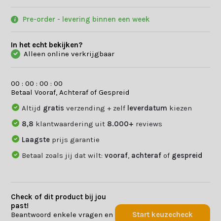
Pre-order - levering binnen een week
In het echt bekijken?
Alleen online verkrijgbaar
0
0
:
0
0
:
0
0
:
0
0
Betaal Vooraf, Achteraf of Gespreid
Altijd
gratis
verzending + zelf
leverdatum
kiezen
8,8
klantwaardering uit
8.000+
reviews
Laagste
prijs garantie
Betaal zoals jij dat wilt:
vooraf
,
achteraf
of
gespreid
Check of dit product bij jou
past!
Beantwoord enkele vragen en
Start keuzecheck