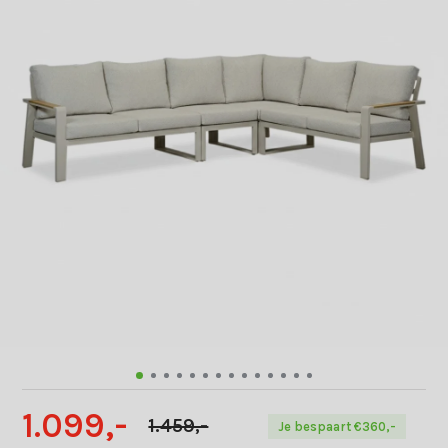
1.099,-
1.459,-
Je bespaart €360,-