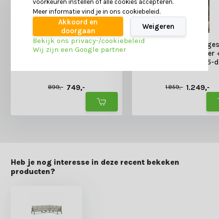
voorkeuren instellen of alle cookies accepteren.
Meer informatie vind je in ons cookiebeleid.
Akkoord en
Weigeren
doorgaan
Bekijk ons privacy-/cookiebeleid
Milton hoek loungeset beige
Bologna hoek lounges
Wij zijn een Google partner
5 personen | hardhout +
personen | wicker 
staal | beige | 3-delig -
aluminium | beige | 5-d
215x215cm
272x214cm
Deliverytime
Deliverytime
749,-
1.249,-
899,-
1.859,-
Heb je nog interesse in deze recent bekeken
producten?