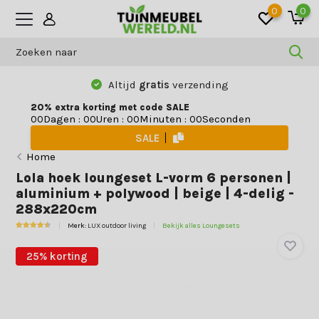
0
0
Altijd
gratis
verzending
20% extra korting met code SALE
Dagen
:
Uren
:
Minuten
:
Seconden
0
0
0
0
0
0
0
0
SALE
Home
Lola hoek loungeset L-vorm 6 personen |
aluminium + polywood | beige | 4-delig -
288x220cm
Merk:
LUX outdoor living
Bekijk alles Loungesets
25% korting