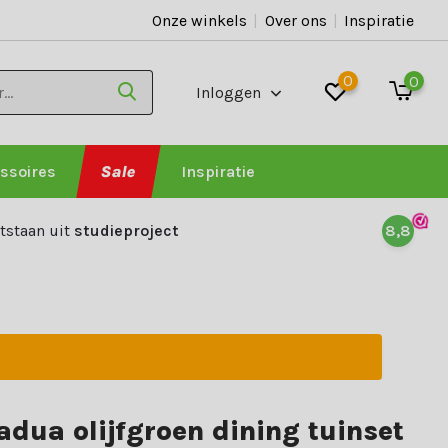
Onze winkels
|
Over ons
|
Inspiratie
0
0
Inloggen
ssoires
Sale
Inspiratie
tstaan uit
studieproject
8,8
adua olijfgroen dining tuinset