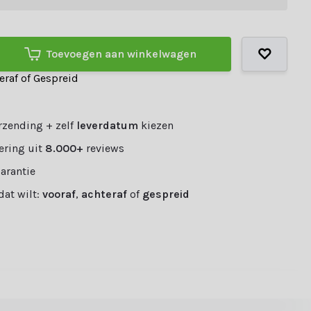
Toevoegen aan winkelwagen
teraf of Gespreid
rzending + zelf
leverdatum
kiezen
ering uit
8.000+
reviews
garantie
 dat wilt:
vooraf
,
achteraf
of
gespreid