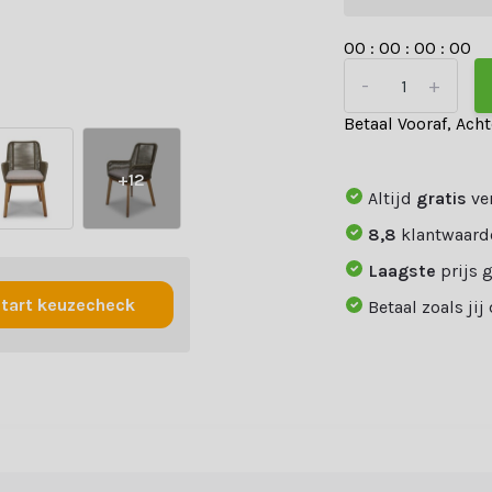
0
0
:
0
0
:
0
0
:
0
0
-
+
Betaal Vooraf, Ach
+12
Altijd
gratis
ve
8,8
klantwaard
Laagste
prijs 
tart keuzecheck
Betaal zoals jij