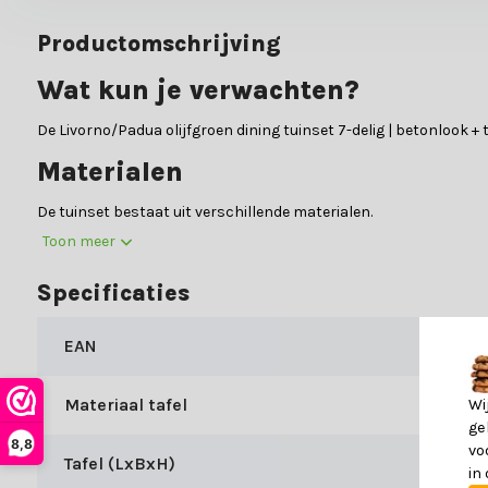
Productomschrijving
Wat kun je verwachten?
De Livorno/Padua olijfgroen dining tuinset 7-delig | betonlook + 
Materialen
De tuinset bestaat uit verschillende materialen.
Toon meer
De tafel is gemaakt van:
Polystone en hardhout
De stoelen zijn gemaakt van:
Touw en hardhout
Specificaties
Om zo lang mogelijk van jouw tuinset te kunnen genieten advisere
EAN
nodig hebt over het onderhoud van onze materialen.
Specificaties
Materiaal tafel
Wi
ge
Hieronder vind je alle belangrijke specificaties over de tuinset.
8,8
vo
Tafel (LxBxH)
in
Vorm tafelblad:
Ovaal