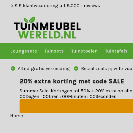
⭐ 8,8 klantwaardering uit 8.000+ reviews
Loungesets
Tuinsets
Tuinstoelen
Tuintafels
Altijd
gratis
verzending
Betaal zoals jij wilt:
voo
20% extra korting met code SALE
Summer Sale! Kortingen tot 50% + 20% extra op all
0
0
Dagen
:
0
0
Uren
:
0
0
Minuten
:
0
0
Seconden
Home