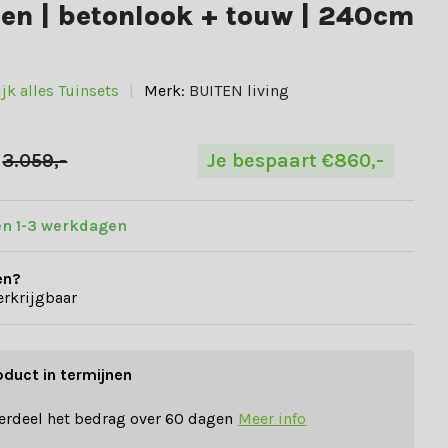
nen | betonlook + touw | 240cm
jk alles Tuinsets
Merk:
BUITEN living
3.059,-
Je bespaart €860,-
en 1-3 werkdagen
en?
erkrijgbaar
oduct in termijnen
erdeel het bedrag over 60 dagen
Meer info