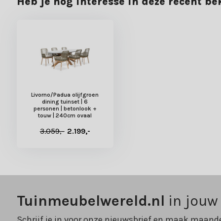
Heb je nog interesse in deze recent b
40.000+ klanten gingen je voor en beoordelen ons met een 8,8. E
Livorno/Padua olijfgroen
dining tuinset | 6
personen | betonlook +
touw | 240cm ovaal
3.059,-
2.199,-
Tuinmeubelwereld.nl
in jouw
Schrijf je in voor onze nieuwsbrief en maak maande