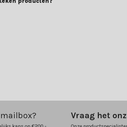
ekeken producten?
rvaar het zelf en bestel vandaag nog jouw tuinset.
 mailbox?
Vraag het on
lijks kans op €200,-
Onze productspecialiste