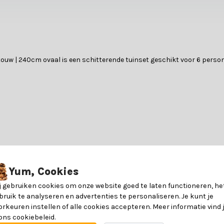
touw | 240cm ovaal is een schitterende tuinset geschikt voor 6 persone
n wij altijd goed in te lezen op het gebied van materiaal. Bekijk daa
6090525096088
Yum, Cookies
Polystone en hardhout
j gebruiken cookies om onze website goed te laten functioneren, he
bruik te analyseren en advertenties te personaliseren. Je kunt je
orkeuren instellen of alle cookies accepteren. Meer informatie vind 
240 x 120 x 77 cm
 ons cookiebeleid.