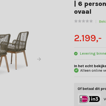
| 6 perso
ovaal
Beki
2.199,-
Levering binn
In het echt bekijk
Alleen online v
Of betaal dit pr
V