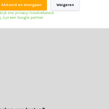
Akkoord en doorgaan
Weigeren
73 cm
kijk ons privacy-/cookiebeleid
j zijn een Google partner
Touw en hardhout
el.
maken van de juiste keuze. Neem contact op met onze klantenservice al
rd te vinden op al je vragen.
ce. Geniet van allerlei voordelen als: