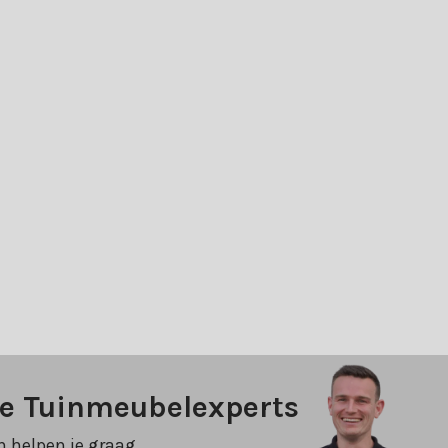
ze Tuinmeubelexperts
n helpen je graag