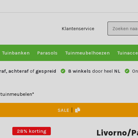
Klantenservice
Tuinbanken
Parasols
Tuinmeubelhoezen
Tuinacce
raf, achteraf
of
gespreid
8 winkels
door heel
NL
On
e tuinmeubelen*
SALE
Livorno/P
28% korting