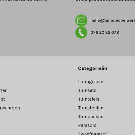
hallo@tuinmeubelwere
078 20 32 078
Categorieën
Loungesets
ngen
Tuinsets
jst
Tuintafels
rwaarden
Tuinstoelen
Tuinbanken
Parasols
Zweefparasol