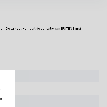
n. De tuinset komt uit de collectie van BUITEN living.
rom ook onze
materialenpagina
, hier vind je alle informatie die je
t
je