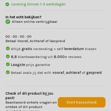
Levering binnen 1-3 werkdagen
In het echt bekijken?
Alleen online verkrijgbaar
0
0
:
0
0
:
0
0
:
0
0
Betaal Vooraf, Achteraf of Gespreid
Altijd
gratis
verzending + zelf
leverdatum
kiezen
8,8
klantwaardering uit
8.000+
reviews
Laagste
prijs garantie
Betaal zoals jij dat wilt:
vooraf
,
achteraf
of
gespreid
Check of dit product bij jou
past!
Beantwoord enkele vragen en
Start keuzecheck
ontdek of dit product