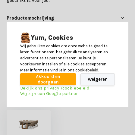
geschikt is voor jou.
Productomschrijving
Specificaties
Yum, Cookies
Wij gebruiken cookies om onze website goed te
laten functioneren, het gebruik te analyseren en
Reviews
advertenties te personaliseren. Je kunt je
voorkeuren instellen of alle cookies accepteren.
Meer informatie vind je in ons cookiebeleid.
Delen
Akkoord en
Weigeren
doorgaan
Bekijk ons privacy-/cookiebeleid
Wij zijn een Google partner
Heb je nog interesse in deze recent bekeken
producten?