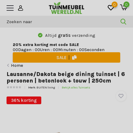
0
0
Altijd
gratis
verzending
20% extra korting met code SALE
Dagen
:
Uren
:
Minuten
:
Seconden
0
0
0
0
0
0
0
0
SALE
Home
Lausanne/Dakota beige dining tuinset | 6
personen | betonlook + touw | 250cm
Merk:
BUITEN living
Bekijk alles Tuinsets
36% korting