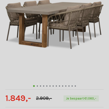
1.849,-
2.909,-
Je bespaart €1.060,-