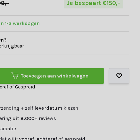
9,-
Je bespaart €150,-
en 1-3 werkdagen
en?
erkrijgbaar
Toevoegen aan winkelwagen
teraf of Gespreid
rzending + zelf
leverdatum
kiezen
ering uit
8.000+
reviews
garantie
 dat wilt:
vooraf
,
achteraf
of
gespreid