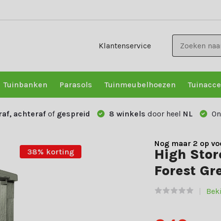
Klantenservice
Tuinbanken
Parasols
Tuinmeubelhoezen
Tuinacce
raf, achteraf
of
gespreid
8 winkels
door heel
NL
On
Nog maar 2 op vo
High Stor
38% korting
Forest Gr
Beki