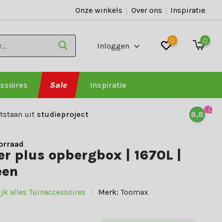
Onze winkels
|
Over ons
|
Inspiratie
0
0
Inloggen
ssoires
Sale
Inspiratie
tstaan uit
studieproject
8,8
orraad
er plus opbergbox | 1670L |
een
jk alles Tuinaccessoires
Merk:
Toomax