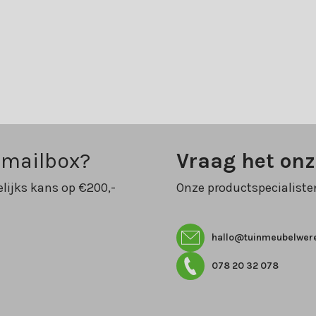
 mailbox?
Vraag het on
lijks kans op €200,-
Onze productspecialiste
hallo@tuinmeubelwere
078 20 32 078