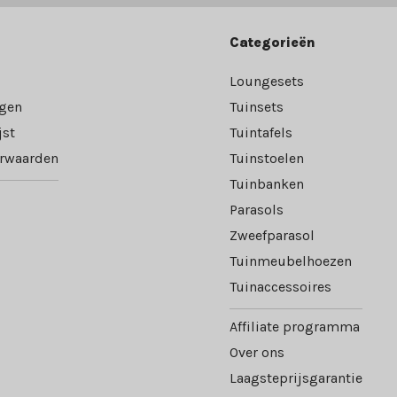
Categorieën
Loungesets
ngen
Tuinsets
jst
Tuintafels
rwaarden
Tuinstoelen
Tuinbanken
Parasols
Zweefparasol
Tuinmeubelhoezen
Tuinaccessoires
Affiliate programma
Over ons
Laagsteprijsgarantie