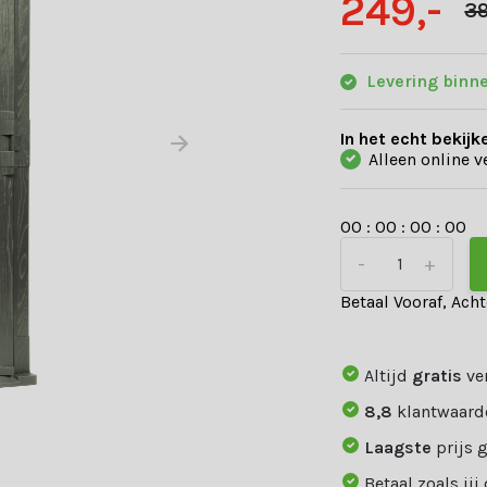
249,-
39
Levering binn
In het echt bekijk
Alleen online v
0
0
:
0
0
:
0
0
:
0
0
-
+
Betaal Vooraf, Ach
Altijd
gratis
ve
8,8
klantwaard
Laagste
prijs 
Betaal zoals jij