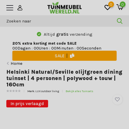
0
0
Altijd
gratis
verzending
20% extra korting met code SALE
Dagen
:
Uren
:
Minuten
:
Seconden
0
0
0
0
0
0
0
0
SALE
Home
Helsinki Natural/Seville olijfgroen dining
tuinset | 4 personen | polywood + touw |
160cm
Merk:
LUX outdoor living
Bekijk alles Tuinsets
In prijs verlaagd