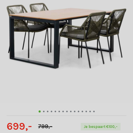
699,-
799,-
Je bespaart €100,-