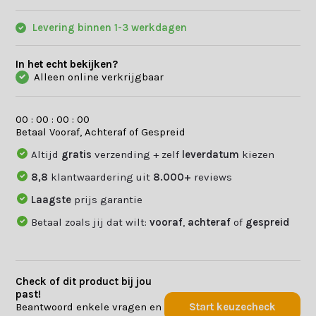
Levering binnen 1-3 werkdagen
In het echt bekijken?
Alleen online verkrijgbaar
0
0
:
0
0
:
0
0
:
0
0
Betaal Vooraf, Achteraf of Gespreid
Altijd
gratis
verzending + zelf
leverdatum
kiezen
8,8
klantwaardering uit
8.000+
reviews
Laagste
prijs garantie
Betaal zoals jij dat wilt:
vooraf
,
achteraf
of
gespreid
Check of dit product bij jou
past!
Beantwoord enkele vragen en
Start keuzecheck