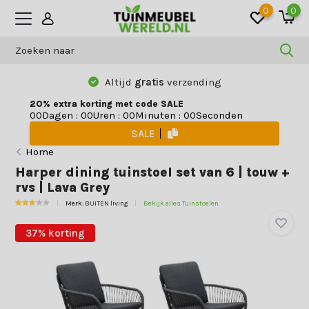
0
0
Altijd
gratis
verzending
20% extra korting met code SALE
Dagen
:
Uren
:
Minuten
:
Seconden
0
0
0
0
0
0
0
0
SALE
Home
Harper dining tuinstoel set van 6 | touw +
rvs | Lava Grey
Merk:
BUITEN living
Bekijk alles Tuinstoelen
37% korting