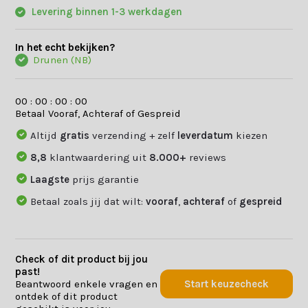
Levering binnen 1-3 werkdagen
In het echt bekijken?
Drunen (NB)
0
0
:
0
0
:
0
0
:
0
0
Betaal Vooraf, Achteraf of Gespreid
Altijd
gratis
verzending + zelf
leverdatum
kiezen
8,8
klantwaardering uit
8.000+
reviews
Laagste
prijs garantie
Betaal zoals jij dat wilt:
vooraf
,
achteraf
of
gespreid
Check of dit product bij jou
past!
Beantwoord enkele vragen en
Start keuzecheck
ontdek of dit product