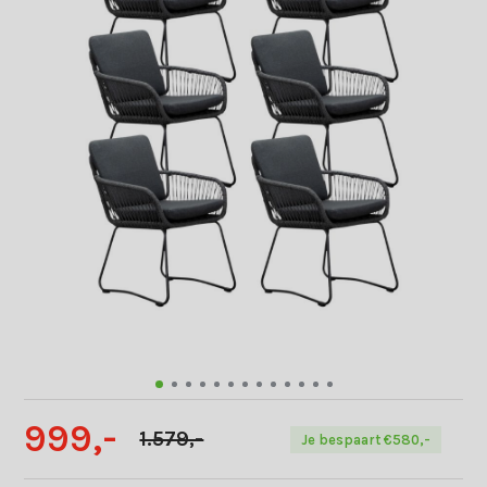
999,-
1.579,-
Je bespaart €580,-