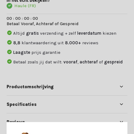
In het echt bekijken?
Haule (FR)
0
0
:
0
0
:
0
0
:
0
0
Betaal Vooraf, Achteraf of Gespreid
Altijd
gratis
verzending + zelf
leverdatum
kiezen
8,8
klantwaardering uit
8.000+
reviews
Laagste
prijs garantie
Betaal zoals jij dat wilt:
vooraf
,
achteraf
of
gespreid
Productomschrijving
Specificaties
Reviews