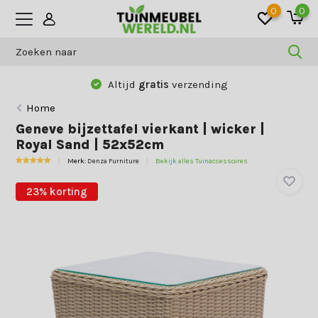
0
0
Altijd
gratis
verzending
Home
Geneve bijzettafel vierkant | wicker |
Royal Sand | 52x52cm
Merk:
Denza Furniture
Bekijk alles Tuinaccessoires
23% korting