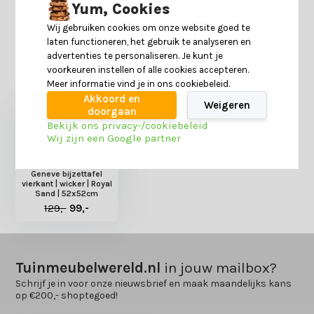
Yum, Cookies
Delen
Wij gebruiken cookies om onze website goed te
laten functioneren, het gebruik te analyseren en
advertenties te personaliseren. Je kunt je
Heb je nog interesse in deze recent bekeken
voorkeuren instellen of alle cookies accepteren.
producten?
Meer informatie vind je in ons cookiebeleid.
Akkoord en
Weigeren
doorgaan
Bekijk ons privacy-/cookiebeleid
Wij zijn een Google partner
Geneve bijzettafel
vierkant | wicker | Royal
Sand | 52x52cm
129,-
99,-
Tuinmeubelwereld.nl
in jouw mailbox?
Schrijf je in voor onze nieuwsbrief en maak maandelijks kans
op €200,- shoptegoed!