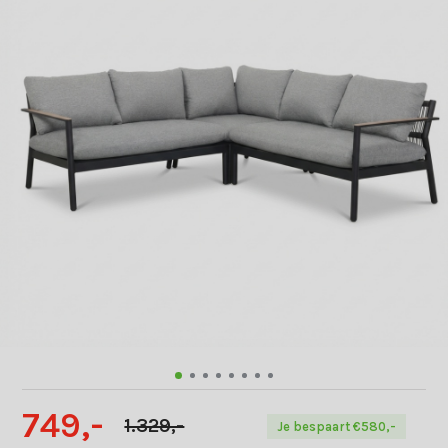
749,-
1.329,-
Je bespaart €580,-