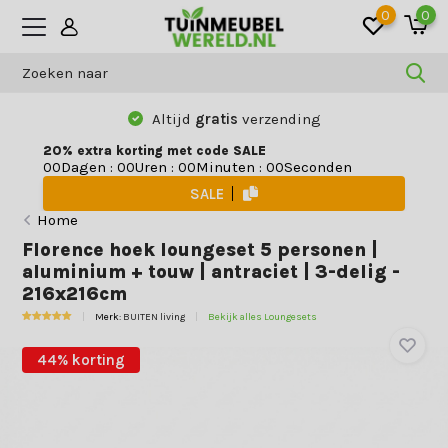
0
0
Altijd
gratis
verzending
20% extra korting met code SALE
Dagen
:
Uren
:
Minuten
:
Seconden
0
0
0
0
0
0
0
0
SALE
Home
Florence hoek loungeset 5 personen |
aluminium + touw | antraciet | 3-delig -
216x216cm
Merk:
BUITEN living
Bekijk alles Loungesets
44% korting