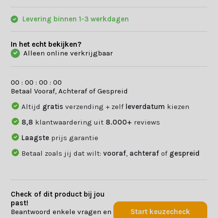
Levering binnen 1-3 werkdagen
In het echt bekijken?
Alleen online verkrijgbaar
0
0
:
0
0
:
0
0
:
0
0
Betaal Vooraf, Achteraf of Gespreid
Altijd
gratis
verzending + zelf
leverdatum
kiezen
8,8
klantwaardering uit
8.000+
reviews
Laagste
prijs garantie
Betaal zoals jij dat wilt:
vooraf
,
achteraf
of
gespreid
Check of dit product bij jou
past!
Beantwoord enkele vragen en
Start keuzecheck