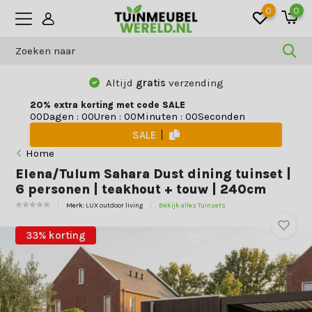
0
0
Altijd
gratis
verzending
20% extra korting met code SALE
Dagen
:
Uren
:
Minuten
:
Seconden
0
0
0
0
0
0
0
0
SALE
Home
Elena/Tulum Sahara Dust dining tuinset |
6 personen | teakhout + touw | 240cm
Merk:
LUX outdoor living
Bekijk alles Tuinsets
33% korting