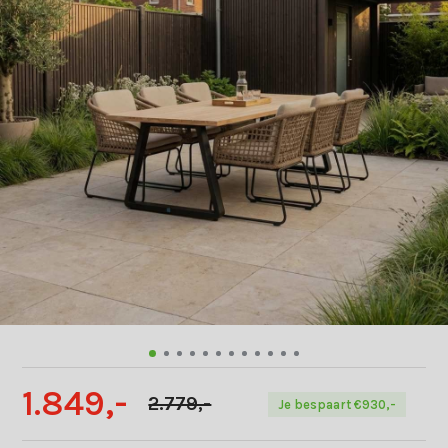
1.849,-
2.779,-
Je bespaart €930,-