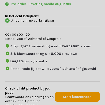
Pre-order - levering medio augustus
In het echt bekijken?
Alleen online verkrijgbaar
0
0
:
0
0
:
0
0
:
0
0
Betaal Vooraf, Achteraf of Gespreid
Altijd
gratis
verzending + zelf
leverdatum
kiezen
8,8
klantwaardering uit
8.000+
reviews
Laagste
prijs garantie
Betaal zoals jij dat wilt:
vooraf
,
achteraf
of
gespreid
Check of dit product bij jou
past!
Beantwoord enkele vragen en
Start keuzecheck
ontdek of dit product