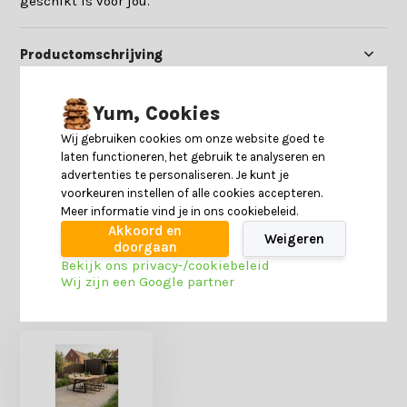
geschikt is voor jou.
Productomschrijving
Specificaties
Yum, Cookies
Wij gebruiken cookies om onze website goed te
laten functioneren, het gebruik te analyseren en
Reviews
advertenties te personaliseren. Je kunt je
voorkeuren instellen of alle cookies accepteren.
Meer informatie vind je in ons cookiebeleid.
Delen
Akkoord en
Weigeren
doorgaan
Bekijk ons privacy-/cookiebeleid
Wij zijn een Google partner
Heb je nog interesse in deze recent bekeken
producten?