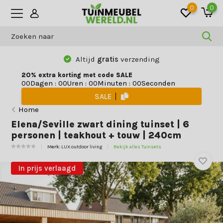
0
0
Altijd
gratis
verzending
20% extra korting met code SALE
Dagen
:
Uren
:
Minuten
:
Seconden
0
0
0
0
0
0
0
0
SALE
Home
Elena/Seville zwart dining tuinset | 6
personen | teakhout + touw | 240cm
Merk:
LUX outdoor living
Bekijk alles Tuinsets
In prijs verlaagd