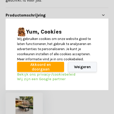
geschikt is voor jou.
Productomschrijving
Specificaties
Yum, Cookies
Wij gebruiken cookies om onze website goed te
laten functioneren, het gebruik te analyseren en
Reviews
advertenties te personaliseren. Je kunt je
voorkeuren instellen of alle cookies accepteren.
Meer informatie vind je in ons cookiebeleid.
Delen
Akkoord en
Weigeren
doorgaan
Bekijk ons privacy-/cookiebeleid
Wij zijn een Google partner
Heb je nog interesse in deze recent bekeken
producten?