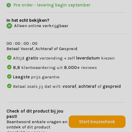
Pre-order - levering begin september
In het echt bekijken?
Alleen online verkrijgbaar
0
0
:
0
0
:
0
0
:
0
0
Betaal Vooraf, Achteraf of Gespreid
Altijd
gratis
verzending + zelf
leverdatum
kiezen
8,8
klantwaardering uit
8.000+
reviews
Laagste
prijs garantie
Betaal zoals jij dat wilt:
vooraf
,
achteraf
of
gespreid
Check of dit product bij jou
past!
Beantwoord enkele vragen en
Start keuzecheck
ontdek of dit product