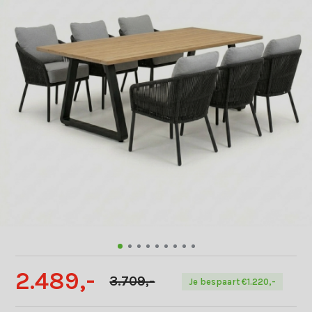
2.489,-
3.709,-
Je bespaart €1.220,-