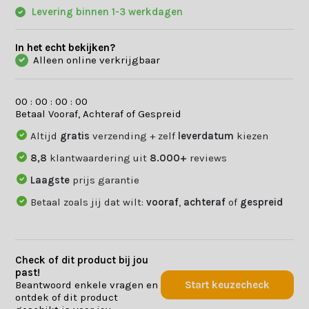
Levering binnen 1-3 werkdagen
In het echt bekijken?
Alleen online verkrijgbaar
0
0
:
0
0
:
0
0
:
0
0
Betaal Vooraf, Achteraf of Gespreid
Altijd
gratis
verzending + zelf
leverdatum
kiezen
8,8
klantwaardering uit
8.000+
reviews
Laagste
prijs garantie
Betaal zoals jij dat wilt:
vooraf
,
achteraf
of
gespreid
Check of dit product bij jou
past!
Beantwoord enkele vragen en
Start keuzecheck
ontdek of dit product