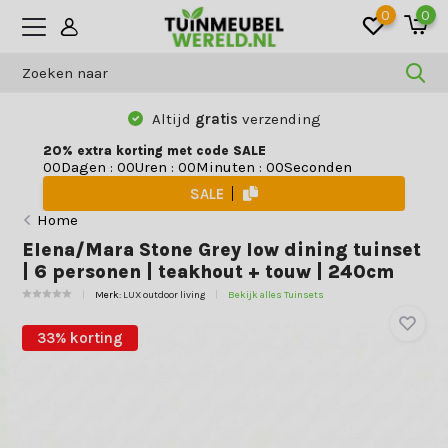
0
0
Altijd
gratis
verzending
20% extra korting met code SALE
Dagen
:
Uren
:
Minuten
:
Seconden
0
0
0
0
0
0
0
0
SALE
Home
Elena/Mara Stone Grey low dining tuinset
| 6 personen | teakhout + touw | 240cm
Merk:
LUX outdoor living
Bekijk alles Tuinsets
33% korting