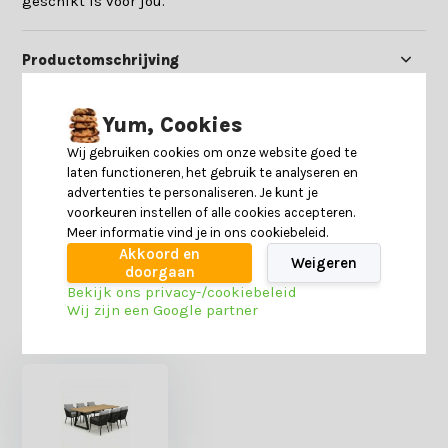
geschikt is voor jou.
Productomschrijving
Specificaties
Yum, Cookies
Wij gebruiken cookies om onze website goed te
laten functioneren, het gebruik te analyseren en
Reviews
advertenties te personaliseren. Je kunt je
voorkeuren instellen of alle cookies accepteren.
Meer informatie vind je in ons cookiebeleid.
Delen
Akkoord en
Weigeren
doorgaan
Bekijk ons privacy-/cookiebeleid
Wij zijn een Google partner
Heb je nog interesse in deze recent bekeken
producten?