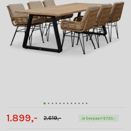
1.899,-
2.619,-
Je bespaart €720,-