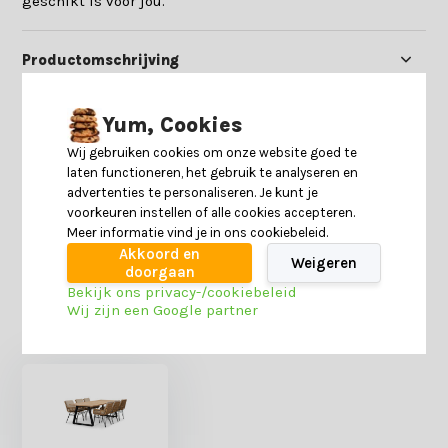
geschikt is voor jou.
Productomschrijving
Specificaties
Yum, Cookies
Wij gebruiken cookies om onze website goed te
laten functioneren, het gebruik te analyseren en
Reviews
advertenties te personaliseren. Je kunt je
voorkeuren instellen of alle cookies accepteren.
Meer informatie vind je in ons cookiebeleid.
Delen
Akkoord en
Weigeren
doorgaan
Bekijk ons privacy-/cookiebeleid
Wij zijn een Google partner
Heb je nog interesse in deze recent bekeken
producten?