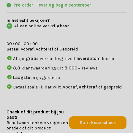
Pre-order - levering begin september
In het echt bekijken?
Alleen online verkrijgbaar
0
0
:
0
0
:
0
0
:
0
0
Betaal Vooraf, Achteraf of Gespreid
Altijd
gratis
verzending + zelf
leverdatum
kiezen
8,8
klantwaardering uit
8.000+
reviews
Laagste
prijs garantie
Betaal zoals jij dat wilt:
vooraf
,
achteraf
of
gespreid
Check of dit product bij jou
past!
Beantwoord enkele vragen en
Start keuzecheck
ontdek of dit product