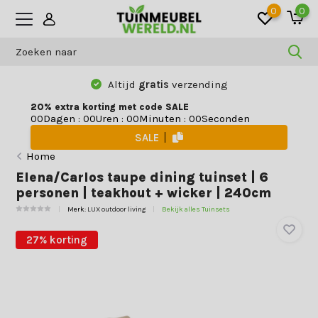
0
0
Altijd
gratis
verzending
20% extra korting met code SALE
Dagen
:
Uren
:
Minuten
:
Seconden
0
0
0
0
0
0
0
0
SALE
Home
Elena/Carlos taupe dining tuinset | 6
personen | teakhout + wicker | 240cm
Merk:
LUX outdoor living
Bekijk alles Tuinsets
27% korting