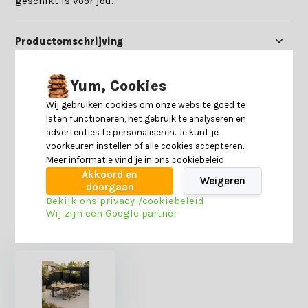
geschikt is voor jou.
Productomschrijving
Specificaties
Yum, Cookies
Wij gebruiken cookies om onze website goed te
laten functioneren, het gebruik te analyseren en
Reviews
advertenties te personaliseren. Je kunt je
voorkeuren instellen of alle cookies accepteren.
Meer informatie vind je in ons cookiebeleid.
Delen
Akkoord en
Weigeren
doorgaan
Bekijk ons privacy-/cookiebeleid
Wij zijn een Google partner
Heb je nog interesse in deze recent bekeken
producten?