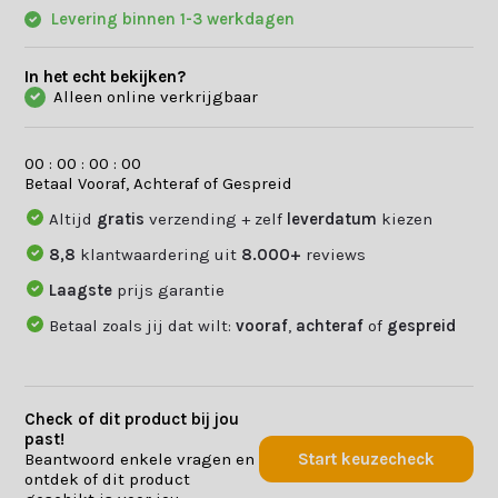
Levering binnen 1-3 werkdagen
In het echt bekijken?
Alleen online verkrijgbaar
0
0
:
0
0
:
0
0
:
0
0
Betaal Vooraf, Achteraf of Gespreid
Altijd
gratis
verzending + zelf
leverdatum
kiezen
8,8
klantwaardering uit
8.000+
reviews
Laagste
prijs garantie
Betaal zoals jij dat wilt:
vooraf
,
achteraf
of
gespreid
Check of dit product bij jou
past!
Beantwoord enkele vragen en
Start keuzecheck
ontdek of dit product