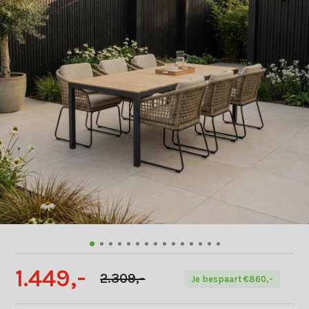
1.449,-
2.309,-
Je bespaart €860,-