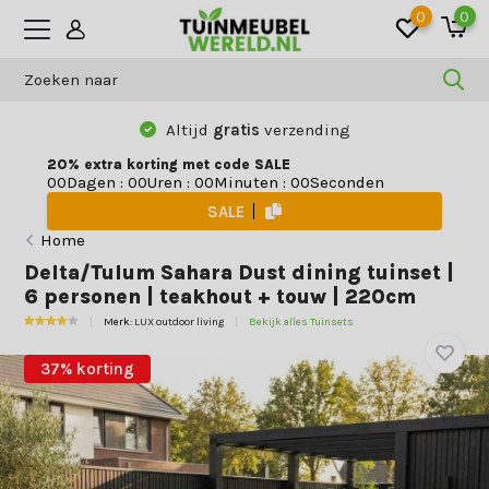
0
0
Altijd
gratis
verzending
20% extra korting met code SALE
Dagen
:
Uren
:
Minuten
:
Seconden
0
0
0
0
0
0
0
0
SALE
Home
Delta/Tulum Sahara Dust dining tuinset |
6 personen | teakhout + touw | 220cm
Merk:
LUX outdoor living
Bekijk alles Tuinsets
37% korting