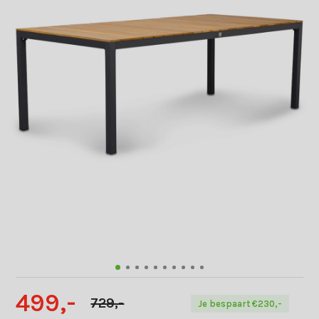
499,-
729,-
Je bespaart €230,-