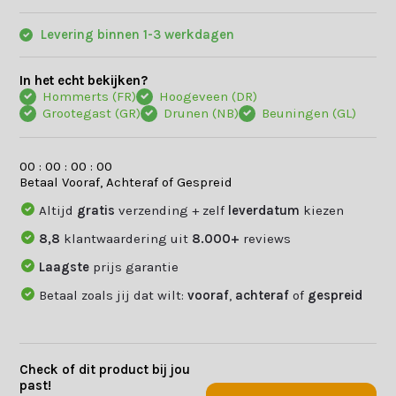
Levering binnen 1-3 werkdagen
In het echt bekijken?
Hommerts (FR)
Hoogeveen (DR)
Grootegast (GR)
Drunen (NB)
Beuningen (GL)
0
0
:
0
0
:
0
0
:
0
0
Betaal Vooraf, Achteraf of Gespreid
Altijd
gratis
verzending + zelf
leverdatum
kiezen
8,8
klantwaardering uit
8.000+
reviews
Laagste
prijs garantie
Betaal zoals jij dat wilt:
vooraf
,
achteraf
of
gespreid
Check of dit product bij jou
past!