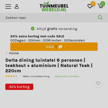
0
0
Altijd
gratis
verzending
20% extra korting met code SALE
Dagen
:
Uren
:
Minuten
:
Seconden
0
0
0
0
0
0
0
0
SALE
Home
Delta dining tuintafel 6 personen |
teakhout + aluminium | Natural Teak |
220cm
Merk:
LUX outdoor living
Bekijk alles Tuintafels
32% korting