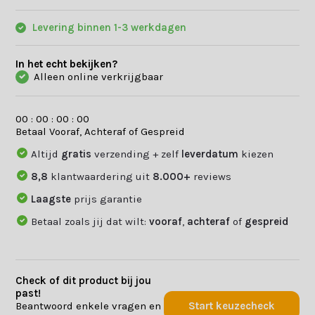
Levering binnen 1-3 werkdagen
In het echt bekijken?
Alleen online verkrijgbaar
0
0
:
0
0
:
0
0
:
0
0
Betaal Vooraf, Achteraf of Gespreid
Altijd
gratis
verzending + zelf
leverdatum
kiezen
8,8
klantwaardering uit
8.000+
reviews
Laagste
prijs garantie
Betaal zoals jij dat wilt:
vooraf
,
achteraf
of
gespreid
Check of dit product bij jou
past!
Beantwoord enkele vragen en
Start keuzecheck