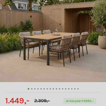
1.449,-
2.309,-
Je bespaart €860,-