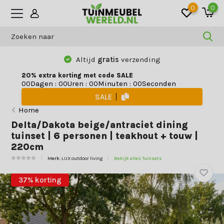
0
0
Altijd
gratis
verzending
20% extra korting met code SALE
Dagen
:
Uren
:
Minuten
:
Seconden
0
0
0
0
0
0
0
0
SALE
Home
Delta/Dakota beige/antraciet dining
tuinset | 6 personen | teakhout + touw |
220cm
Merk:
LUX outdoor living
Bekijk alles Tuinsets
37% korting