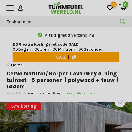
0
0
Altijd
gratis
verzending
20% extra korting met code SALE
Dagen
:
Uren
:
Minuten
:
Seconden
0
0
0
0
0
0
0
0
SALE
Home
Cervo Natural/Harper Lava Grey dining
tuinset | 5 personen | polywood + touw |
144cm
Merk:
LUX outdoor living
Bekijk alles Tuinsets
37% korting