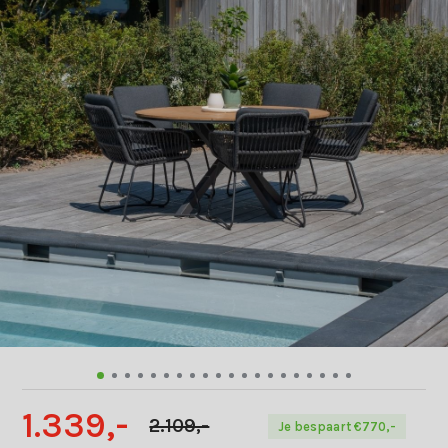
1.339,-
2.109,-
Je bespaart €770,-