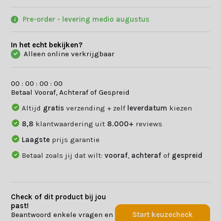
Pre-order - levering medio augustus
In het echt bekijken?
Alleen online verkrijgbaar
0
0
:
0
0
:
0
0
:
0
0
Betaal Vooraf, Achteraf of Gespreid
Altijd
gratis
verzending + zelf
leverdatum
kiezen
8,8
klantwaardering uit
8.000+
reviews
Laagste
prijs garantie
Betaal zoals jij dat wilt:
vooraf
,
achteraf
of
gespreid
Check of dit product bij jou
past!
Beantwoord enkele vragen en
Start keuzecheck