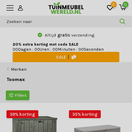
0
0
Betaal zoals jij wilt:
vooraf, achteraf
of
gespreid
20% extra korting met code SALE
Dagen
:
Uren
:
Minuten
:
Seconden
0
0
0
0
0
0
0
0
SALE
Merken
Toomax
Filters
39% korting
35% korting