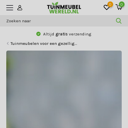
0
0
Betaal zoals jij wilt:
vooraf, achteraf
of
gespreid
Tuinmeubelen voor een gezellig...