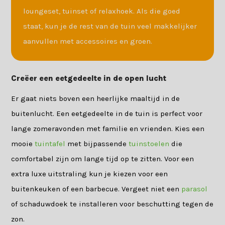
loungeset, tuinset of relaxhoek. Als die goed
staat, kun je de rest van de tuin veel makkelijker
aanvullen met accessoires en groen.
Creëer een eetgedeelte in de open lucht
Er gaat niets boven een heerlijke maaltijd in de
buitenlucht. Een eetgedeelte in de tuin is perfect voor
lange zomeravonden met familie en vrienden. Kies een
mooie
tuintafel
met bijpassende
tuinstoelen
die
comfortabel zijn om lange tijd op te zitten. Voor een
extra luxe uitstraling kun je kiezen voor een
buitenkeuken of een barbecue. Vergeet niet een
parasol
of schaduwdoek te installeren voor beschutting tegen de
zon.