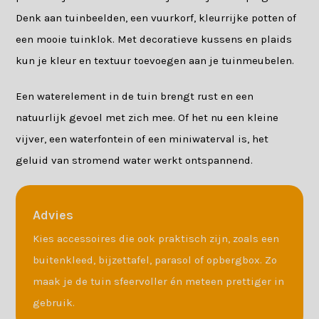
Denk aan tuinbeelden, een vuurkorf, kleurrijke potten of
een mooie tuinklok. Met decoratieve kussens en plaids
kun je kleur en textuur toevoegen aan je tuinmeubelen.
Een waterelement in de tuin brengt rust en een
natuurlijk gevoel met zich mee. Of het nu een kleine
vijver, een waterfontein of een miniwaterval is, het
geluid van stromend water werkt ontspannend.
Advies
Kies accessoires die ook praktisch zijn, zoals een
buitenkleed, bijzettafel, parasol of opbergbox. Zo
maak je de tuin sfeervoller én meteen prettiger in
gebruik.