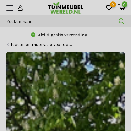
0
0
Betaal zoals jij wilt:
vooraf, achteraf
of
gespreid
Ideeën en inspiratie voor de ...