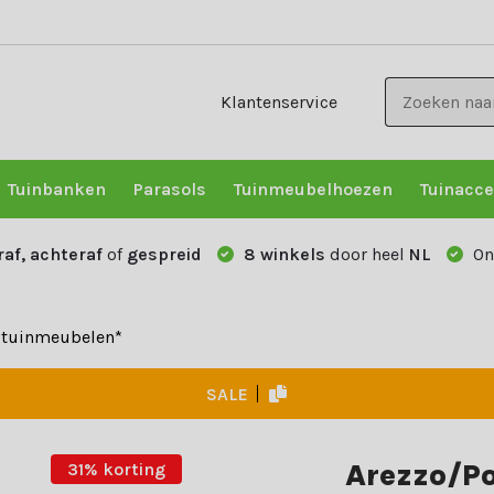
Klantenservice
Tuinbanken
Parasols
Tuinmeubelhoezen
Tuinacce
raf, achteraf
of
gespreid
8 winkels
door heel
NL
On
e tuinmeubelen*
SALE
Arezzo/Po
31% korting