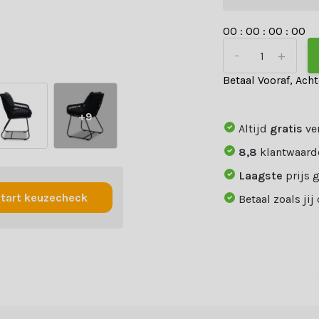
0
0
:
0
0
:
0
0
:
0
0
-
+
Betaal Vooraf, Ach
+9
Altijd
gratis
ve
8,8
klantwaard
Laagste
prijs 
tart keuzecheck
Betaal zoals jij