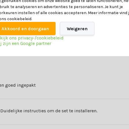
j gebruiken cookies om onze website goed te laten functioneren, he
bruik te analyseren en advertenties te personaliseren. Je kunt je
68 cm
orkeuren instellen of alle cookies accepteren. Meer informatie vind 
 ons cookiebeleid.
Touw en aluminium
Akkoord en doorgaan
Weigeren
kijk ons privacy-/cookiebeleid
j zijn een Google partner
el.
maken van de juiste keuze. Neem contact op met onze klantenservice al
 en goed ingepakt
rd te vinden op al je vragen.
. Duidelijke instructies om de set te installeren.
ce. Geniet van allerlei voordelen als: