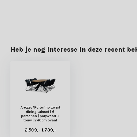
Achteraf betalen
Gratis verzending
Laagsteprijsgarantie
40.000+ klanten gingen je voor en beoordelen ons met een 8,8. E
Heb je nog interesse in deze recent b
Arezzo/Portofino zwart
dining tuinset | 6
personen | polywood +
touw | 240cm ovaal
2.509,-
1.739,-