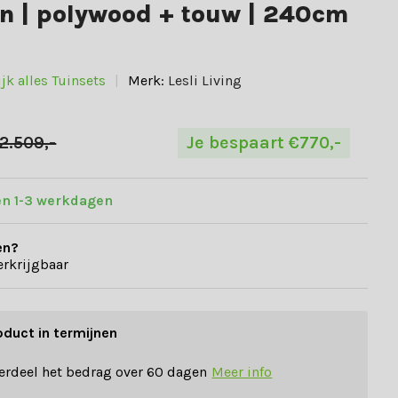
n | polywood + touw | 240cm
jk alles Tuinsets
Merk:
Lesli Living
2.509,-
Je bespaart €770,-
en 1-3 werkdagen
en?
erkrijgbaar
oduct in termijnen
erdeel het bedrag over 60 dagen
Meer info