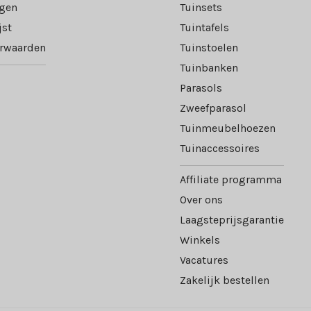
ngen
Tuinsets
jst
Tuintafels
rwaarden
Tuinstoelen
Tuinbanken
Parasols
Zweefparasol
Tuinmeubelhoezen
Tuinaccessoires
Affiliate programma
Over ons
Laagsteprijsgarantie
Winkels
Vacatures
Zakelijk bestellen