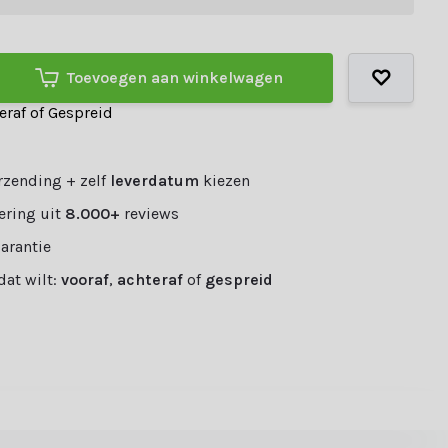
Toevoegen aan winkelwagen
teraf of Gespreid
rzending + zelf
leverdatum
kiezen
ering uit
8.000+
reviews
garantie
 dat wilt:
vooraf
,
achteraf
of
gespreid