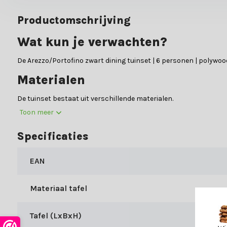
Productomschrijving
Wat kun je verwachten?
De Arezzo/Portofino zwart dining tuinset | 6 personen | polywood
Materialen
De tuinset bestaat uit verschillende materialen.
Toon meer
De tafel is gemaakt van:
Polywood en aluminium
De stoelen zijn gemaakt van:
Touw en aluminium
Specificaties
Let op: de Arezzo/Portofino zwart dining tuinset | 6 personen |
EAN
buitengebruik. Bij fel zonlicht kan echter door de combinatie v
geen glazen voorwerpen in direct zonlicht en plaats de tafel ind
Materiaal tafel
genieten adviseren wij altijd goed in te lezen op het gebied van
materialen.
Tafel (LxBxH)
Specificaties