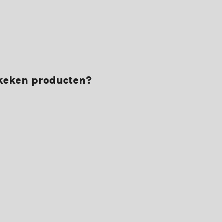
rvaar het zelf en bestel vandaag nog jouw tuinset.
ekeken producten?