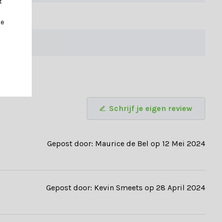
t
je
Schrijf je eigen review
s je advies wilt, of vragen hebt over een bepaalde tuinset. Je
Gepost door: Maurice de Bel op 12 Mei 2024
Gepost door: Kevin Smeets op 28 April 2024