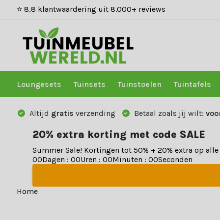
⭐ 8,8 klantwaardering uit 8.000+ reviews
Loungesets
Tuinsets
Tuinstoelen
Tuintafels
Altijd
gratis
verzending
Betaal zoals jij wilt:
voo
20% extra korting met code SALE
Summer Sale! Kortingen tot 50% + 20% extra op all
0
0
Dagen
:
0
0
Uren
:
0
0
Minuten
:
0
0
Seconden
Home