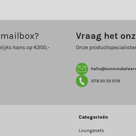
 mailbox?
Vraag het on
lijks kans op €200,-
Onze productspecialiste
hallo@tuinmeubelwere
078 20 32 078
Categorieën
Loungesets