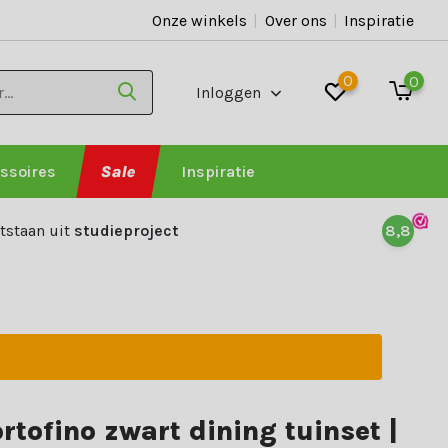
Onze winkels
|
Over ons
|
Inspiratie
0
0
Inloggen
ssoires
Sale
Inspiratie
tstaan uit
studieproject
8,8
rtofino zwart dining tuinset |