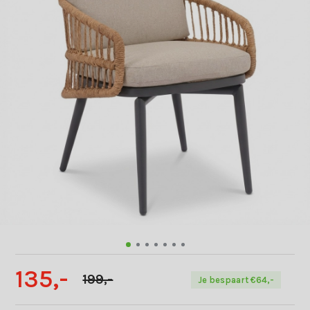
135,-
199,-
Je bespaart €64,-