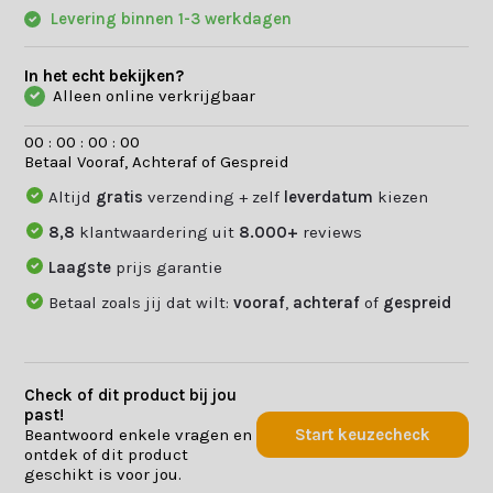
Levering binnen 1-3 werkdagen
In het echt bekijken?
Alleen online verkrijgbaar
0
0
:
0
0
:
0
0
:
0
0
Betaal Vooraf, Achteraf of Gespreid
Altijd
gratis
verzending + zelf
leverdatum
kiezen
8,8
klantwaardering uit
8.000+
reviews
Laagste
prijs garantie
Betaal zoals jij dat wilt:
vooraf
,
achteraf
of
gespreid
Check of dit product bij jou
past!
Beantwoord enkele vragen en
Start keuzecheck
ontdek of dit product
geschikt is voor jou.