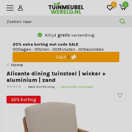
0
0
Altijd
gratis
verzending
20% extra korting met code SALE
Dagen
:
Uren
:
Minuten
:
Seconden
0
0
0
0
0
0
0
0
SALE
Home
Alicante dining tuinstoel | wicker +
aluminium | zand
Merk:
BUITEN living
Bekijk alles Tuinstoelen
32% korting