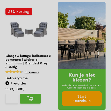
25% korting
Glasgow lounge balkonset 2
personen | wicker +
aluminium | Blended Grey |
5-delig
6 reviews
Deliverytime
Pre-order
1.199,-
899,-
Start
keuzehulp