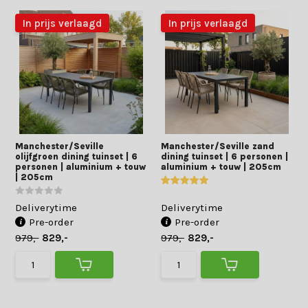
In prijs verlaagd
In prijs verlaagd
Manchester/Seville
Manchester/Seville zand
olijfgroen dining tuinset | 6
dining tuinset | 6 personen |
personen | aluminium + touw
aluminium + touw | 205cm
| 205cm
Deliverytime
Deliverytime
Pre-order
Pre-order
979,-
829,-
979,-
829,-