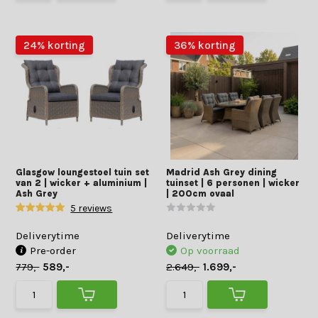
24% korting
36% korting
Glasgow loungestoel tuin set
Madrid Ash Grey dining
van 2 | wicker + aluminium |
tuinset | 6 personen | wicker
Ash Grey
| 200cm ovaal
5 reviews
Deliverytime
Deliverytime
Pre-order
Op voorraad
779,-
589,-
2.649,-
1.699,-