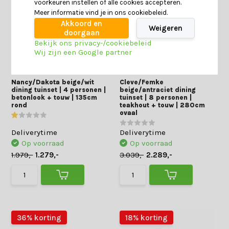
voorkeuren instellen of alle cookies accepteren.
Meer informatie vind je in ons cookiebeleid.
Akkoord en
Weigeren
doorgaan
Bekijk ons privacy-/cookiebeleid
Wij zijn een Google partner
Nancy/Dakota beige/wit
Cleve/Femke
dining tuinset | 4 personen |
beige/antraciet dining
betonlook + touw | 135cm
tuinset | 8 personen |
rond
teakhout + touw | 280cm
ovaal
Deliverytime
Deliverytime
Op voorraad
Op voorraad
1.979,-
1.279,-
3.039,-
2.289,-
36% korting
18% korting