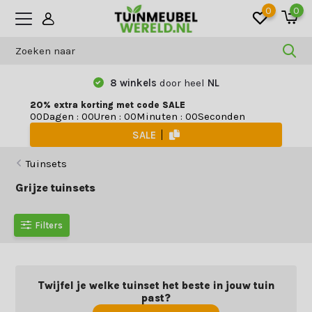
0
0
Ontstaan uit
studieproject
20% extra korting met code SALE
Dagen
:
Uren
:
Minuten
:
Seconden
0
0
0
0
0
0
0
0
SALE
Tuinsets
Grijze tuinsets
Filters
Twijfel je welke tuinset het beste in jouw tuin
past?