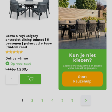
Cervo Grey/Calgary
antraciet dining tuinset | 5
personen | polywood + touw
| 144cm rond
Deliverytime
Op voorraad
1.779,-
1.239,-
Start
keuzehulp
1
2
3
4
5
9