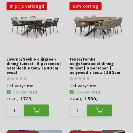
In prijs verlaagd
29% korting
Livorno/Seville olijfgroen
Texas/Femke
dining tuinset | 6 personen |
beige/antraciet dining
betonlook + touw | 240cm
tuinset | 6 personen |
ovaal
polywood + touw | 260cm
Deliverytime
Deliverytime
Op voorraad
Op voorraad
1.979,-
1.729,-
2.249,-
1.589,-