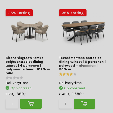
25% korting
36% korting
Sirena visgraat/Femke
Texas/Montana antraciet
beige/antraciet dining
dining tuinset | 6 personen |
tuinset | 4 personen |
polywood + aluminium |
polywood + touw | Ø120cm
260cm
rond
Deliverytime
Deliverytime
Op voorraad
Op voorraad
1.179,-
889,-
2.489,-
1.589,-