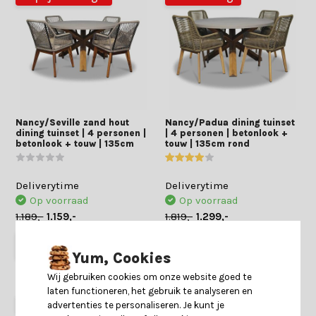
Nancy/Seville zand hout
Nancy/Padua dining tuinset
dining tuinset | 4 personen |
| 4 personen | betonlook +
betonlook + touw | 135cm
touw | 135cm rond
Deliverytime
Deliverytime
Op voorraad
Op voorraad
1.189,-
1.159,-
1.819,-
1.299,-
Yum, Cookies
Wij gebruiken cookies om onze website goed te
laten functioneren, het gebruik te analyseren en
35% korting
25% korting
advertenties te personaliseren. Je kunt je