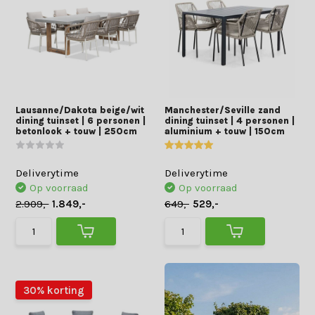
Lausanne/Dakota beige/wit
Manchester/Seville zand
dining tuinset | 6 personen |
dining tuinset | 4 personen |
betonlook + touw | 250cm
aluminium + touw | 150cm
Deliverytime
Deliverytime
Op voorraad
Op voorraad
2.909,-
1.849,-
649,-
529,-
30% korting