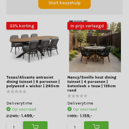
Start keuzehulp
33% korting
In prijs verlaagd
Texas/Alicante antraciet
Nancy/Seville hout dining
dining tuinset | 6 personen |
tuinset | 4 personen |
polywood + wicker | 260cm
betonlook + touw | 135cm
rond
Deliverytime
Deliverytime
Op voorraad
Op voorraad
2.249,-
1.499,-
1.189,-
1.159,-