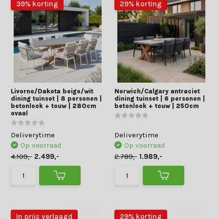
39% korting
29% korting
Livorno/Dakota beige/wit
Norwich/Calgary antraciet
dining tuinset | 8 personen |
dining tuinset | 6 personen |
betonlook + touw | 280cm
betonlook + touw | 250cm
ovaal
Deliverytime
Deliverytime
Op voorraad
Op voorraad
4.109,-
2.499,-
2.789,-
1.989,-
In prijs verlaagd
29% korting