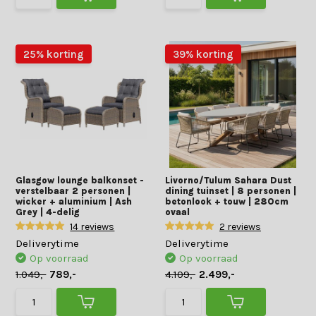
25% korting
39% korting
Glasgow lounge balkonset -
Livorno/Tulum Sahara Dust
verstelbaar 2 personen |
dining tuinset | 8 personen |
wicker + aluminium | Ash
betonlook + touw | 280cm
Grey | 4-delig
ovaal
14 reviews
2 reviews
Deliverytime
Deliverytime
Op voorraad
Op voorraad
1.049,-
789,-
4.109,-
2.499,-