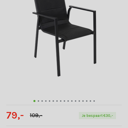
79,-
109,-
Je bespaart €30,-