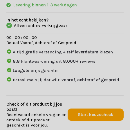
Levering binnen 1-3 werkdagen
In het echt bekijken?
Alleen online verkrijgbaar
0
0
:
0
0
:
0
0
:
0
0
Betaal Vooraf, Achteraf of Gespreid
Altijd
gratis
verzending + zelf
leverdatum
kiezen
8,8
klantwaardering uit
8.000+
reviews
Laagste
prijs garantie
Betaal zoals jij dat wilt:
vooraf
,
achteraf
of
gespreid
Check of dit product bij jou
past!
Beantwoord enkele vragen en
Start keuzecheck
ontdek of dit product
geschikt is voor jou.