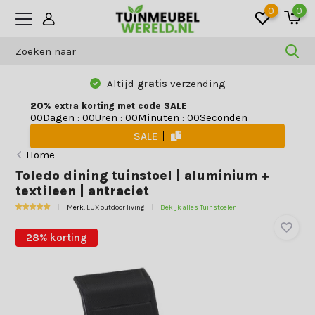
0
0
Altijd
gratis
verzending
20% extra korting met code SALE
Dagen
:
Uren
:
Minuten
:
Seconden
0
0
0
0
0
0
0
0
SALE
Home
Toledo dining tuinstoel | aluminium +
textileen | antraciet
Merk:
LUX outdoor living
Bekijk alles Tuinstoelen
28% korting