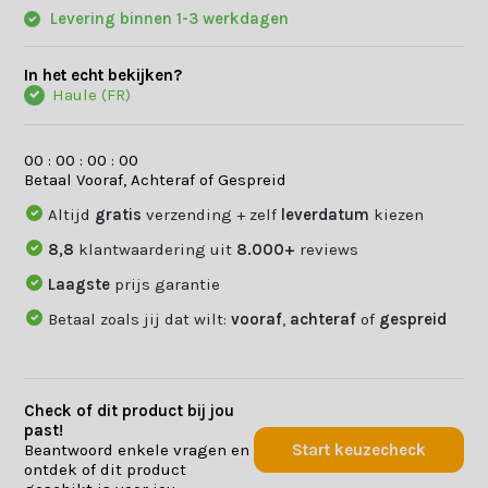
Levering binnen 1-3 werkdagen
In het echt bekijken?
Haule (FR)
0
0
:
0
0
:
0
0
:
0
0
Betaal Vooraf, Achteraf of Gespreid
Altijd
gratis
verzending + zelf
leverdatum
kiezen
8,8
klantwaardering uit
8.000+
reviews
Laagste
prijs garantie
Betaal zoals jij dat wilt:
vooraf
,
achteraf
of
gespreid
Check of dit product bij jou
past!
Beantwoord enkele vragen en
Start keuzecheck
ontdek of dit product