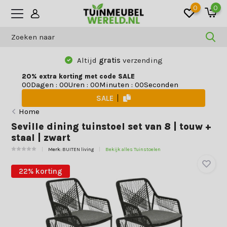
0
0
Altijd
gratis
verzending
20% extra korting met code SALE
Dagen
:
Uren
:
Minuten
:
Seconden
0
0
0
0
0
0
0
0
SALE
Home
Seville dining tuinstoel set van 8 | touw +
staal | zwart
Merk:
BUITEN living
Bekijk alles Tuinstoelen
22% korting