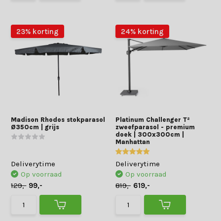
23% korting
24% korting
Madison Rhodos stokparasol
Platinum Challenger T²
Ø350cm | grijs
zweefparasol - premium
doek | 300x300cm |
Manhattan
Deliverytime
Deliverytime
Op voorraad
Op voorraad
129,-
99,-
819,-
619,-