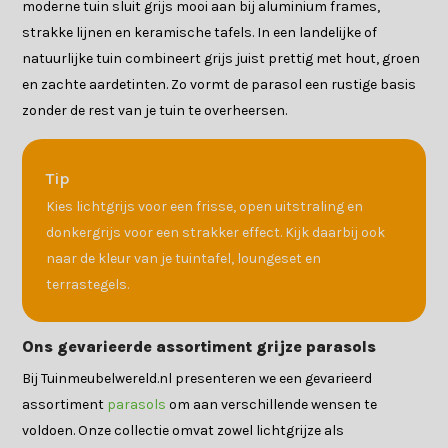
moderne tuin sluit grijs mooi aan bij aluminium frames,
strakke lijnen en keramische tafels. In een landelijke of
natuurlijke tuin combineert grijs juist prettig met hout, groen
en zachte aardetinten. Zo vormt de parasol een rustige basis
zonder de rest van je tuin te overheersen.
Tip
Kies lichtgrijs voor een frisse, open uitstraling en
donkergrijs voor een strakker effect. Kijk daarbij ook
naar de kleur van je tuintafel, loungeset en
terrastegels.
Ons gevarieerde assortiment grijze parasols
Bij Tuinmeubelwereld.nl presenteren we een gevarieerd
assortiment
parasols
om aan verschillende wensen te
voldoen. Onze collectie omvat zowel lichtgrijze als