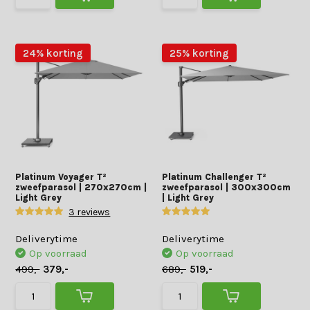
24% korting
25% korting
Platinum Voyager T²
Platinum Challenger T²
zweefparasol | 270x270cm |
zweefparasol | 300x300cm
Light Grey
| Light Grey
3 reviews
Deliverytime
Deliverytime
Op voorraad
Op voorraad
499,-
379,-
689,-
519,-