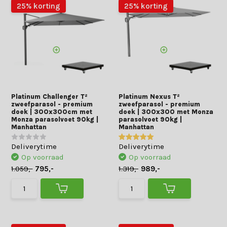
25% korting
25% korting
Platinum Challenger T²
Platinum Nexus T²
zweefparasol - premium
zweefparasol - premium
doek | 300x300cm met
doek | 300x300 met Monza
Monza parasolvoet 90kg |
parasolvoet 90kg |
Manhattan
Manhattan
Deliverytime
Deliverytime
Op voorraad
Op voorraad
1.059,-
795,-
1.319,-
989,-