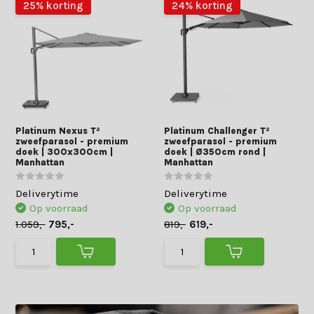
25% korting
24% korting
Platinum Nexus T²
Platinum Challenger T²
zweefparasol - premium
zweefparasol - premium
doek | 300x300cm |
doek | Ø350cm rond |
Manhattan
Manhattan
Deliverytime
Deliverytime
Op voorraad
Op voorraad
1.059,-
795,-
819,-
619,-