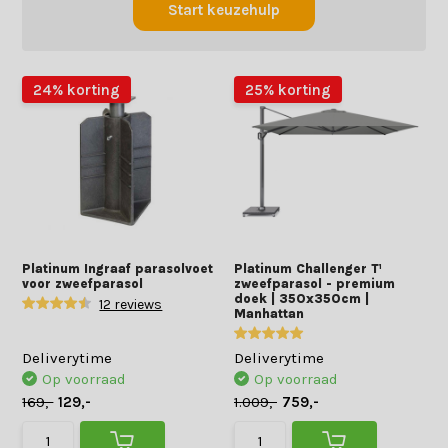
Start keuzehulp
24% korting
25% korting
Platinum Ingraaf parasolvoet
Platinum Challenger T¹
voor zweefparasol
zweefparasol - premium
doek | 350x350cm |
12 reviews
Manhattan
Deliverytime
Deliverytime
Op voorraad
Op voorraad
169,-
129,-
1.009,-
759,-