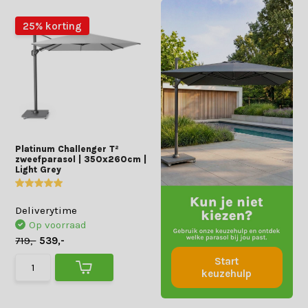
25% korting
Platinum Challenger T²
zweefparasol | 350x260cm |
Light Grey
Deliverytime
Op voorraad
719,-
539,-
Start
keuzehulp