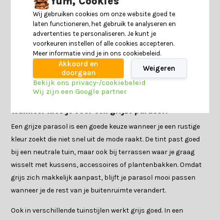
Yum, Cookies
makkelijk met verschillende materialen, zoals hout,
Wij gebruiken cookies om onze website goed te
aluminium, rope, wicker en keramiek.
laten functioneren, het gebruik te analyseren en
advertenties te personaliseren. Je kunt je
Grijs kan variëren van lichtgrijs tot donkergrijs. Lichtgrijs
voorkeuren instellen of alle cookies accepteren.
Meer informatie vind je in ons cookiebeleid.
oogt fris en luchtig, terwijl donkergrijs juist wat strakker en
Akkoord en
moderner aanvoelt. Daardoor kun je met een grijze parasol
Weigeren
doorgaan
veel kanten op, of je nu een neutrale basis zoekt of juist een
Bekijk ons privacy-/cookiebeleid
Wij zijn een Google partner
moderne uitstraling wilt creëren.
Wanneer kies je voor een grijze parasol?
Een grijze parasol is een goede keuze wanneer je een rustige
kleur zoekt die niet snel uit de mode raakt. De tint past goed
bij een neutrale tuin, maar ook bij terrassen waar je graag
wisselt met kussens, accessoires of plantenbakken. Omdat
grijs zich makkelijk aanpast, blijft je parasol mooi passen
wanneer je de rest van je buitenruimte verandert.
Ook in verschillende tuinstijlen werkt grijs goed. In een