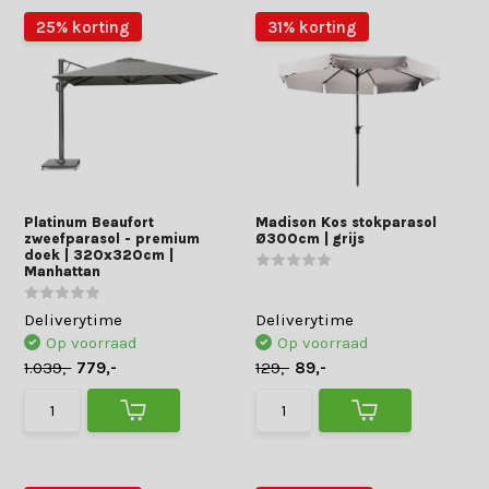
25% korting
31% korting
Platinum Beaufort
Madison Kos stokparasol
zweefparasol - premium
Ø300cm | grijs
doek | 320x320cm |
Manhattan
Deliverytime
Deliverytime
Op voorraad
Op voorraad
1.039,-
779,-
129,-
89,-