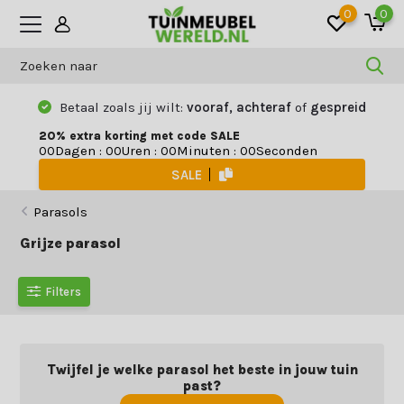
0
0
Betaal zoals jij wilt:
vooraf, achteraf
of
gespreid
20% extra korting met code SALE
Dagen
:
Uren
:
Minuten
:
Seconden
0
0
0
0
0
0
0
0
SALE
Parasols
Grijze parasol
Filters
Twijfel je welke parasol het beste in jouw tuin
past?