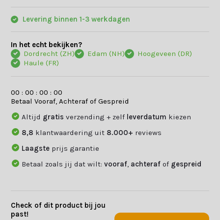
Levering binnen 1-3 werkdagen
In het echt bekijken?
Dordrecht (ZH)
Edam (NH)
Hoogeveen (DR)
Haule (FR)
0
0
:
0
0
:
0
0
:
0
0
Betaal Vooraf, Achteraf of Gespreid
Altijd
gratis
verzending + zelf
leverdatum
kiezen
8,8
klantwaardering uit
8.000+
reviews
Laagste
prijs garantie
Betaal zoals jij dat wilt:
vooraf
,
achteraf
of
gespreid
Check of dit product bij jou
past!