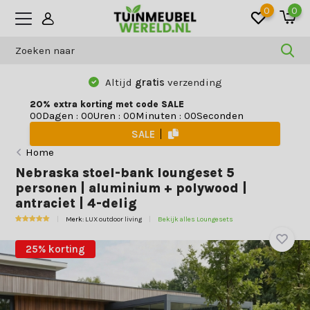
0
0
Altijd
gratis
verzending
20% extra korting met code SALE
Dagen
:
Uren
:
Minuten
:
Seconden
0
0
0
0
0
0
0
0
SALE
Home
Nebraska stoel-bank loungeset 5
personen | aluminium + polywood |
antraciet | 4-delig
Merk:
LUX outdoor living
Bekijk alles Loungesets
25% korting