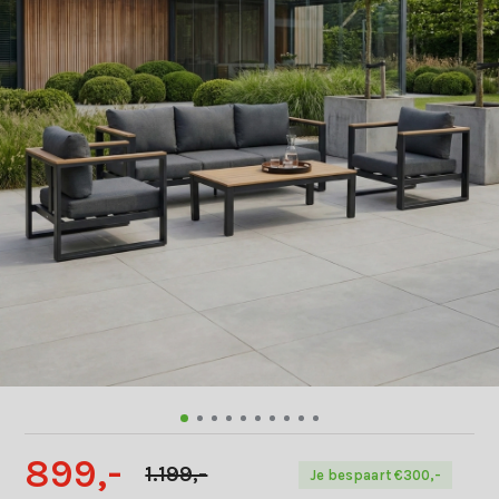
899,-
1.199,-
Je bespaart €300,-