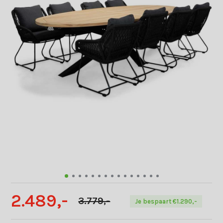
2.489,-
3.779,-
Je bespaart €1.290,-