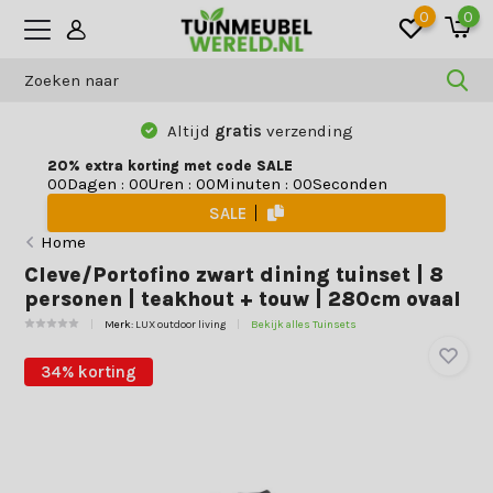
0
0
Altijd
gratis
verzending
20% extra korting met code SALE
Dagen
:
Uren
:
Minuten
:
Seconden
0
0
0
0
0
0
0
0
SALE
Home
Cleve/Portofino zwart dining tuinset | 8
personen | teakhout + touw | 280cm ovaal
Merk:
LUX outdoor living
Bekijk alles Tuinsets
34% korting