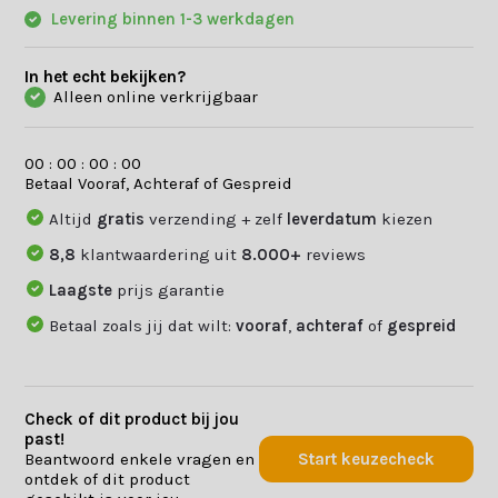
Levering binnen 1-3 werkdagen
In het echt bekijken?
Alleen online verkrijgbaar
0
0
:
0
0
:
0
0
:
0
0
Betaal Vooraf, Achteraf of Gespreid
Altijd
gratis
verzending + zelf
leverdatum
kiezen
8,8
klantwaardering uit
8.000+
reviews
Laagste
prijs garantie
Betaal zoals jij dat wilt:
vooraf
,
achteraf
of
gespreid
Check of dit product bij jou
past!
Beantwoord enkele vragen en
Start keuzecheck
ontdek of dit product