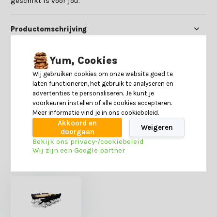
geschikt is voor jou.
Productomschrijving
Specificaties
Yum, Cookies
Wij gebruiken cookies om onze website goed te
laten functioneren, het gebruik te analyseren en
Reviews
advertenties te personaliseren. Je kunt je
voorkeuren instellen of alle cookies accepteren.
Meer informatie vind je in ons cookiebeleid.
Delen
Akkoord en
Weigeren
doorgaan
Bekijk ons privacy-/cookiebeleid
Wij zijn een Google partner
Heb je nog interesse in deze recent bekeken
producten?