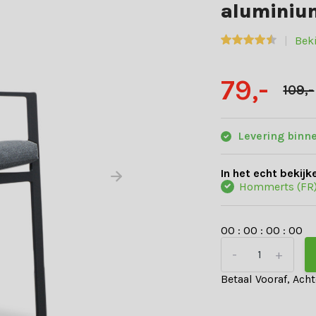
aluminium
Beki
79,-
109,-
Levering binn
In het echt bekijk
Hommerts (FR
0
0
:
0
0
:
0
0
:
0
0
-
+
Betaal Vooraf, Ach