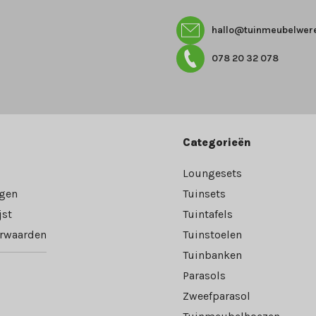
hallo@tuinmeubelwere
078 20 32 078
Categorieën
Loungesets
ngen
Tuinsets
jst
Tuintafels
rwaarden
Tuinstoelen
Tuinbanken
Parasols
Zweefparasol