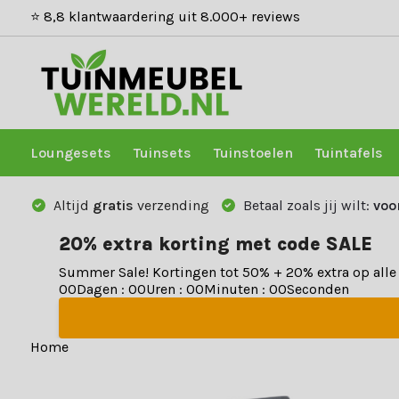
⭐ 8,8 klantwaardering uit 8.000+ reviews
Loungesets
Tuinsets
Tuinstoelen
Tuintafels
Altijd
gratis
verzending
Betaal zoals jij wilt:
voo
20% extra korting met code SALE
Summer Sale! Kortingen tot 50% + 20% extra op all
0
0
Dagen
:
0
0
Uren
:
0
0
Minuten
:
0
0
Seconden
Home