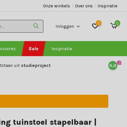
Onze winkels
|
Over ons
|
Inspiratie
0
0
Inloggen
ssoires
Sale
Inspiratie
tstaan uit
studieproject
8,8
ing tuinstoel stapelbaar |