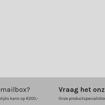
 mailbox?
Vraag het on
lijks kans op €200,-
Onze productspecialiste