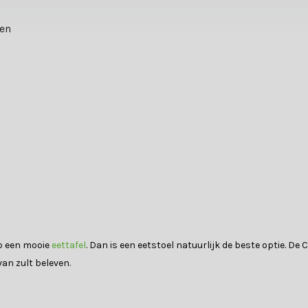
ten
op een mooie
eettafel
. Dan is een eetstoel natuurlijk de beste optie. De 
van zult beleven.