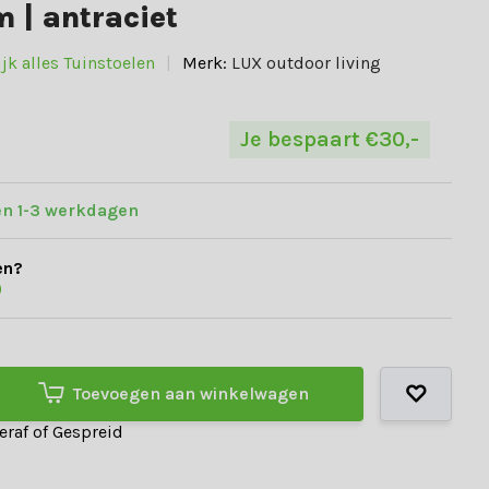
 | antraciet
jk alles Tuinstoelen
Merk:
LUX outdoor living
Je bespaart €30,-
en 1-3 werkdagen
en?
)
Toevoegen aan winkelwagen
teraf of Gespreid