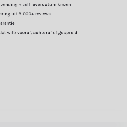
rzending + zelf
leverdatum
kiezen
ering uit
8.000+
reviews
garantie
 dat wilt:
vooraf
,
achteraf
of
gespreid