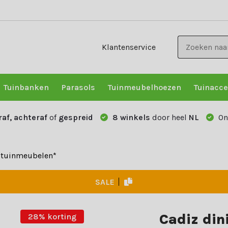
Klantenservice
Tuinbanken
Parasols
Tuinmeubelhoezen
Tuinacce
raf, achteraf
of
gespreid
8 winkels
door heel
NL
On
e tuinmeubelen*
SALE
Cadiz din
28% korting