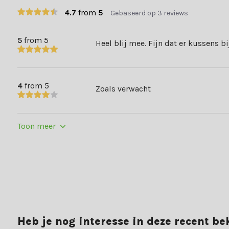
kan ook gebruik maken van ons handige
helpcentrum
om antwoo
4.7
from
5
Gebaseerd op 3 reviews
Shop bij Tuinmeubelwereld.nl
5
from 5
Heel blij mee. Fijn dat er kussens bi
Bij Tuinmeubelwereld.nl kun je terecht voor een breed assortim
Snelle levertijden
Achteraf betalen
4
from 5
Zoals verwacht
Gratis verzending
Laagsteprijsgarantie
Toon meer
40.000+ klanten gingen je voor en beoordelen ons met een 8,8. E
Heb je nog interesse in deze recent b