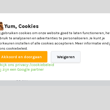
topkwaliteit te creëren. De stoel is samengesteld als volgt:
Yum, Cookies
6090521196195
 op deze tuinstoel. Ons advies is dan ook om onze
materialenpagina
goe
j gebruiken cookies om onze website goed te laten functioneren, he
bruik te analyseren en advertenties te personaliseren. Je kunt je
Aluminium
orkeuren instellen of alle cookies accepteren. Meer informatie vind 
 ons cookiebeleid.
leeg de specificatietabel voor alle informatie.
55 cm
Akkoord en doorgaan
Weigeren
kijk ons privacy-/cookiebeleid
60 cm
j zijn een Google partner
88 cm
maken van de juiste keuze. Neem contact op met onze klantenservice al